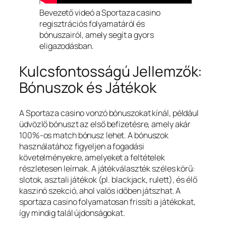
Bevezető videó a Sportaza casino
regisztrációs folyamatáról és
bónuszairól, amely segít a gyors
eligazodásban.
Kulcsfontosságú Jellemzők:
Bónuszok és Játékok
A Sportaza casino vonzó bónuszokat kínál, például
üdvözlő bónuszt az első befizetésre, amely akár
100%-os match bónusz lehet. A bónuszok
használatához figyeljen a fogadási
követelményekre, amelyeket a feltételek
részletesen leírnak. A játékválaszték széles körű:
slotok, asztali játékok (pl. blackjack, rulett), és élő
kaszinó szekció, ahol valós időben játszhat. A
sportaza casino folyamatosan frissíti a játékokat,
így mindig talál újdonságokat.