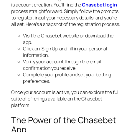
is account creation. You’ll find the
Chasebet login
process straightforward. Simply follow the prompts
to register, input your necessary details, and you’re
all set. Here’s a snapshot of the registration process:
Visit the Chasebet website or download the
app.
Click on ‘Sign Up’ and fill in your personal
information.
Verify your account through the email
confirmation you receive.
Complete your profile and set your betting
preferences.
Once your account is active, you can explore the full
suite of offerings available on the Chasebet
platform.
The Power of the Chasebet
App