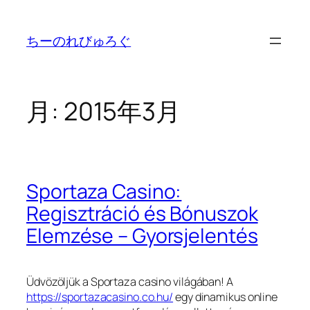
内
容
ちーのれびゅろぐ
を
ス
キ
ッ
月:
2015年3月
プ
Sportaza Casino:
Regisztráció és Bónuszok
Elemzése – Gyorsjelentés
Üdvözöljük a Sportaza casino világában! A
https://sportazacasino.co.hu/
egy dinamikus online