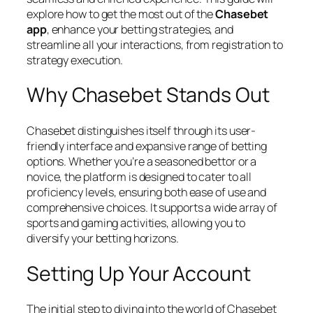
explore how to get the most out of the
Chasebet
app
, enhance your betting strategies, and
streamline all your interactions, from registration to
strategy execution.
Why Chasebet Stands Out
Chasebet distinguishes itself through its user-
friendly interface and expansive range of betting
options. Whether you’re a seasoned bettor or a
novice, the platform is designed to cater to all
proficiency levels, ensuring both ease of use and
comprehensive choices. It supports a wide array of
sports and gaming activities, allowing you to
diversify your betting horizons.
Setting Up Your Account
The initial step to diving into the world of Chasebet