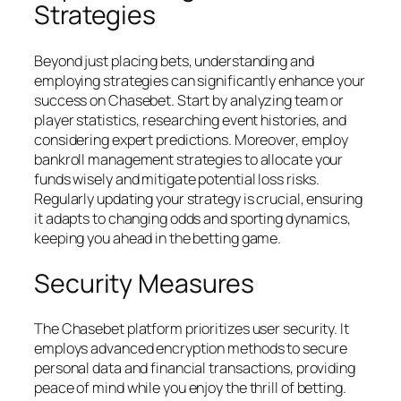
Strategies
Beyond just placing bets, understanding and
employing strategies can significantly enhance your
success on Chasebet. Start by analyzing team or
player statistics, researching event histories, and
considering expert predictions. Moreover, employ
bankroll management strategies to allocate your
funds wisely and mitigate potential loss risks.
Regularly updating your strategy is crucial, ensuring
it adapts to changing odds and sporting dynamics,
keeping you ahead in the betting game.
Security Measures
The Chasebet platform prioritizes user security. It
employs advanced encryption methods to secure
personal data and financial transactions, providing
peace of mind while you enjoy the thrill of betting.