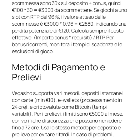
scommessa sono 30x sul deposito + bonus, quindi
€100 * 30 = €3000 da scommettere. Se giochi a uno
slot con RTP del 96%, il valore atteso delle
scommesse è €3000 * 0.96 = €2880, indicando una
perdita potenziale di €120. Calcola sempre il costo
effettivo: (Importo bonus * requisiti) / RTP. Per
bonus ricorrenti, monitora i tempi di scadenza e le
esclusioni di gioco.
Metodi di Pagamento e
Prelievi
Vegasino supporta vari metodi: depositi istantanei
con carte (min €10), e-wallets (processamento in
24 ore), e criptovalute come Bitcoin (tempi
variabili). Per i prelievi, i limiti sono €5000 al mese,
con verifiche di sicurezza che possono richiedere
fino a 72 ore. Usa lo stesso metodo per deposito e
prelievo per evitare ritardi. In caso di problemi,