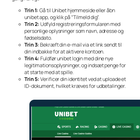
Trin 1:
Gå til Unibet hjemmeside eller åbn
unibet app, og klik på “Tilmeld dig”.
Trin 2:
Udfyld registreringsformularen med
personlige oplysninger som navn, adresse og
fødselsdato.
Trin 3:
Bekræft din e-mail via et link sendt til
din indbakke for at aktivere kontoen.
Trin 4:
Fuldfør unibet login med dine nye
legitimationsoplysninger, og indsæt penge for
at starte med at spille.
Trin 5:
Verificer din identitet ved at uploade et
ID-dokument, hvilket kræves for udbetalinger.