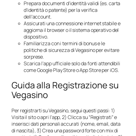
Prepara documenti d’identità validi (es. carta
d’identità o patente) per la verifica
dell’account.
Assicurati una connessione internet stabile e
aggiorna il browser o il sistema operativo del
dispositivo.
Familiarizza con i termini di bonus e le
politiche di sicurezza di Vegasino per evitare
sorprese.
Scarica l’app ufficiale solo da fonti attendibili
come Google Play Store o App Store per iOS.
Guida alla Registrazione su
Vegasino
Per registrarti su Vegasino, segui questi passi: 1)
Visita il sito o apri l’app, 2) Clicca su “Registrati” e
inserisci dati personali accurati (nome, email, data
di nascita), 3) Crea una password forte con mix di