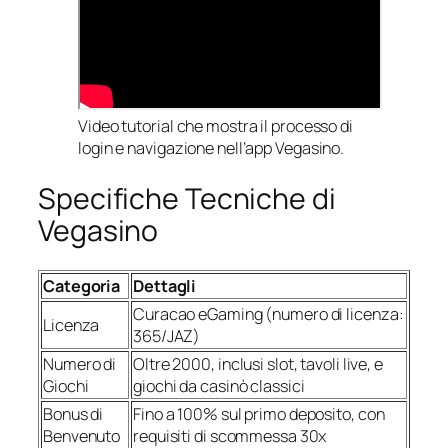
Video tutorial che mostra il processo di
login e navigazione nell’app Vegasino.
Specifiche Tecniche di
Vegasino
Categoria
Dettagli
Curacao eGaming (numero di licenza:
Licenza
365/JAZ)
Numero di
Oltre 2000, inclusi slot, tavoli live, e
Giochi
giochi da casinò classici
Bonus di
Fino a 100% sul primo deposito, con
Benvenuto
requisiti di scommessa 30x