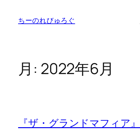
内
容
ちーのれびゅろぐ
を
ス
キ
ッ
月:
2022年6月
プ
『ザ・グランドマフィア