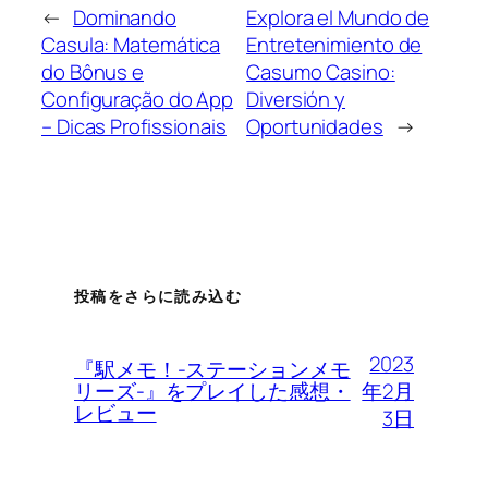
←
Dominando
Explora el Mundo de
Casula: Matemática
Entretenimiento de
do Bônus e
Casumo Casino:
Configuração do App
Diversión y
– Dicas Profissionais
Oportunidades
→
投稿をさらに読み込む
2023
『駅メモ！-ステーションメモ
年2月
リーズ-』をプレイした感想・
レビュー
3日