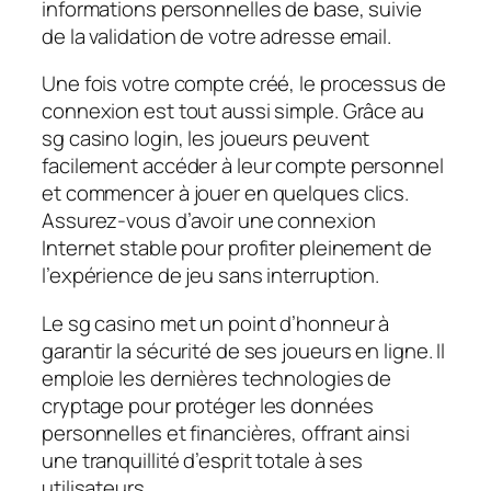
informations personnelles de base, suivie
de la validation de votre adresse email.
Une fois votre compte créé, le processus de
connexion est tout aussi simple. Grâce au
sg casino login, les joueurs peuvent
facilement accéder à leur compte personnel
et commencer à jouer en quelques clics.
Assurez-vous d’avoir une connexion
Internet stable pour profiter pleinement de
l’expérience de jeu sans interruption.
Le sg casino met un point d’honneur à
garantir la sécurité de ses joueurs en ligne. Il
emploie les dernières technologies de
cryptage pour protéger les données
personnelles et financières, offrant ainsi
une tranquillité d’esprit totale à ses
utilisateurs.