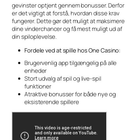
gevinster optjent gennem bonusser. Derfor
er det vigtigt at forstå, hvordan disse krav
fungerer. Dette gør det muligt at maksimere
dine vinderchancer og få mest muligt ud af
din spiloplevelse.
Fordele ved at spille hos One Casino:
Brugervenlig app tilgængelig på alle
enheder
Stort udvalg af spil og live-spil
funktioner
Atraktive bonusser for både nye og
eksisterende spillere