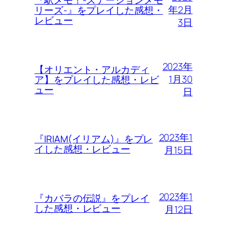
年2月
リーズ-』をプレイした感想・
レビュー
3日
2023年
【オリエント・アルカディ
1月30
ア】をプレイした感想・レビ
ュー
日
2023年1
『IRIAM(イリアム)』をプレ
イした感想・レビュー
月15日
2023年1
『カバラの伝説』をプレイ
した感想・レビュー
月12日