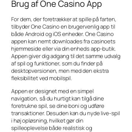
Brug af One Casino App
For dem, der foretrækker at spille på farten,
tilbyder One Casino en brugervenlig app til
både Android og iOS enheder. One Casino
appen kan nemt downloades fra casinoets
hjemmeside eller via din enheds app-butik.
Appen giver dig adgang til det samme udvalg
af spil og funktioner, som du finder på
desktopversionen, men med den ekstra
fleksibilitet ved mobilspil.
Appen er designet med en simpel
navigation, så du hurtigt kan tilgå dine
foretrukne spil, se dine boni og udføre
transaktioner. Desuden kan du nyde live-spil
i høj opløsning, hvilket gør din
spilleoplevelse både realistisk og