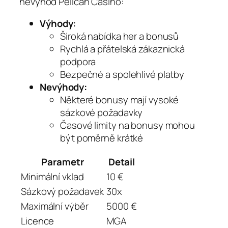
nevýhod Pelican Casino:
Výhody:
Široká nabídka her a bonusů
Rychlá a přátelská zákaznická
podpora
Bezpečné a spolehlivé platby
Nevýhody:
Některé bonusy mají vysoké
sázkové požadavky
Časové limity na bonusy mohou
být poměrně krátké
Parametr
Detail
Minimální vklad
10 €
Sázkový požadavek
30x
Maximální výběr
5000 €
Licence
MGA