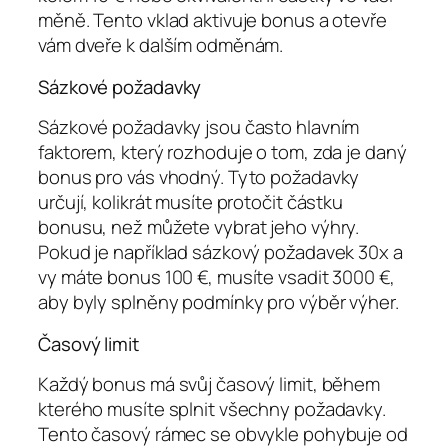
měně. Tento vklad aktivuje bonus a otevře
vám dveře k dalším odměnám.
Sázkové požadavky
Sázkové požadavky jsou často hlavním
faktorem, který rozhoduje o tom, zda je daný
bonus pro vás vhodný. Tyto požadavky
určují, kolikrát musíte protočit částku
bonusu, než můžete vybrat jeho výhry.
Pokud je například sázkový požadavek 30x a
vy máte bonus 100 €, musíte vsadit 3000 €,
aby byly splněny podmínky pro výběr výher.
Časový limit
Každý bonus má svůj časový limit, během
kterého musíte splnit všechny požadavky.
Tento časový rámec se obvykle pohybuje od