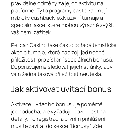
pravidelné odměny za jejich aktivitu na
platformě. Tyto programy často zahrnují
nabídky cashback, exkluzivní turnaje a
speciální akce, které mohou výrazně zvýšit
váš herní zážitek.
Pelican Casino také často pořádá tematické
akce a turnaje, které nabízejí jedinečné
příležitosti pro získání speciálních bonusů.
Doporučujeme sledovat jejich stránky, aby
vám žádná taková příležitost neutekla.
Jak aktivovat uvítací bonus
Aktivace uvítacího bonusu je poměrně
jednoduchá, ale vyžaduje pozornost na
detaily. Po registraci a prvním přihlášení
musíte zavítat do sekce “Bonusy”. Zde