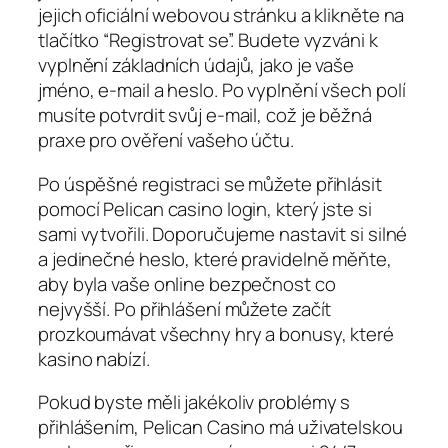
jejich oficiální webovou stránku a klikněte na
tlačítko “Registrovat se”. Budete vyzváni k
vyplnění základních údajů, jako je vaše
jméno, e-mail a heslo. Po vyplnění všech polí
musíte potvrdit svůj e-mail, což je běžná
praxe pro ověření vašeho účtu.
Po úspěšné registraci se můžete přihlásit
pomocí Pelican casino login, který jste si
sami vytvořili. Doporučujeme nastavit si silné
a jedinečné heslo, které pravidelně měňte,
aby byla vaše online bezpečnost co
nejvyšší. Po přihlášení můžete začít
prozkoumávat všechny hry a bonusy, které
kasino nabízí.
Pokud byste měli jakékoliv problémy s
přihlášením, Pelican Casino má uživatelskou