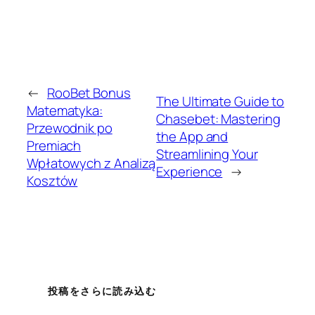
←
RooBet Bonus
The Ultimate Guide to
Matematyka:
Chasebet: Mastering
Przewodnik po
the App and
Premiach
Streamlining Your
Wpłatowych z Analizą
Experience
→
Kosztów
投稿をさらに読み込む