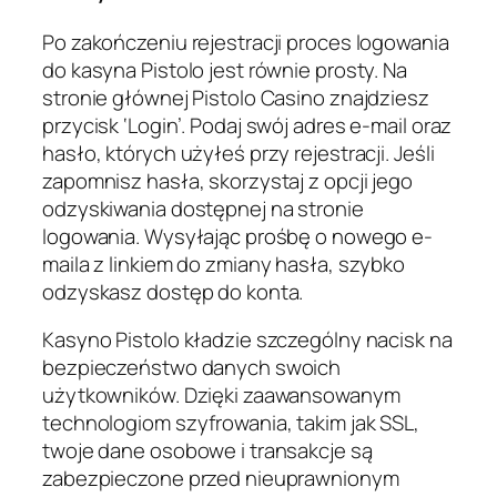
Po zakończeniu rejestracji proces logowania
do kasyna Pistolo jest równie prosty. Na
stronie głównej Pistolo Casino znajdziesz
przycisk ‘Login’. Podaj swój adres e-mail oraz
hasło, których użyłeś przy rejestracji. Jeśli
zapomnisz hasła, skorzystaj z opcji jego
odzyskiwania dostępnej na stronie
logowania. Wysyłając prośbę o nowego e-
maila z linkiem do zmiany hasła, szybko
odzyskasz dostęp do konta.
Kasyno Pistolo kładzie szczególny nacisk na
bezpieczeństwo danych swoich
użytkowników. Dzięki zaawansowanym
technologiom szyfrowania, takim jak SSL,
twoje dane osobowe i transakcje są
zabezpieczone przed nieuprawnionym