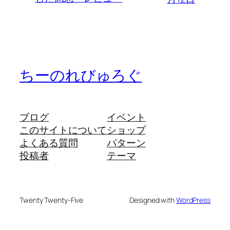
ちーのれびゅろぐ
ブログ
イベント
このサイトについて
ショップ
よくある質問
パターン
投稿者
テーマ
Twenty Twenty-Five
Designed with
WordPress