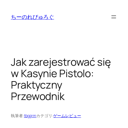
内
容
ちーのれびゅろぐ
を
ス
キ
ッ
プ
Jak zarejestrować się
w Kasynie Pistolo:
Praktyczny
Przewodnik
執筆者:
tbgjjrm
カテゴリ:
ゲームレビュー