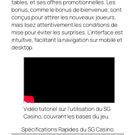
tables, et ses offres promotionnelles. Les
bonus, comme le bonus de bienvenue, sont
conçus pour attirer les nouveaux joueurs,
mais lisez attentivement les conditions de
mise pour éviter les surprises. L’interface est
intuitive, facilitant la navigation sur mobile et
desktop.
Vidéo tutoriel sur l’utilisation du SG
Casino, couvrant les bases du jeu.
Spécifications Rapides du SG Casino