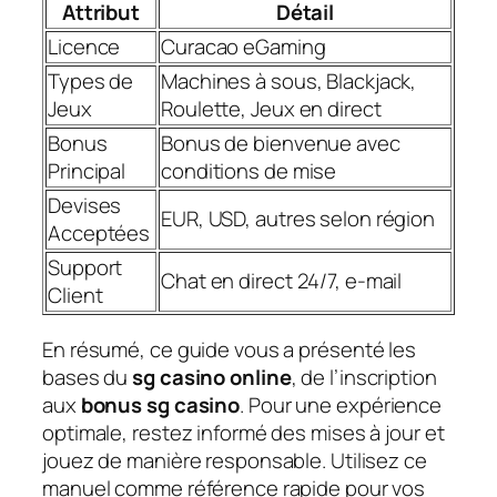
Attribut
Détail
Licence
Curacao eGaming
Types de
Machines à sous, Blackjack,
Jeux
Roulette, Jeux en direct
Bonus
Bonus de bienvenue avec
Principal
conditions de mise
Devises
EUR, USD, autres selon région
Acceptées
Support
Chat en direct 24/7, e-mail
Client
En résumé, ce guide vous a présenté les
bases du
sg casino online
, de l’inscription
aux
bonus sg casino
. Pour une expérience
optimale, restez informé des mises à jour et
jouez de manière responsable. Utilisez ce
manuel comme référence rapide pour vos