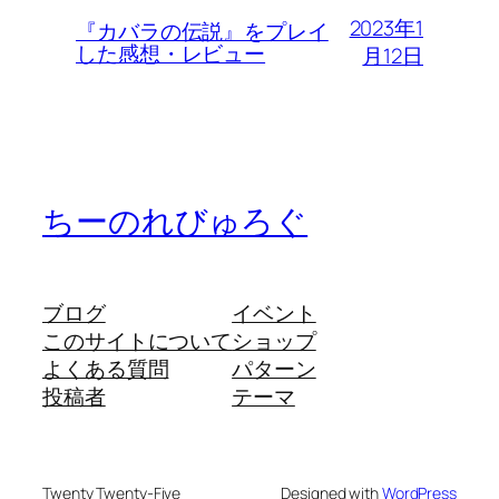
2023年1
『カバラの伝説』をプレイ
した感想・レビュー
月12日
ちーのれびゅろぐ
ブログ
イベント
このサイトについて
ショップ
よくある質問
パターン
投稿者
テーマ
Twenty Twenty-Five
Designed with
WordPress