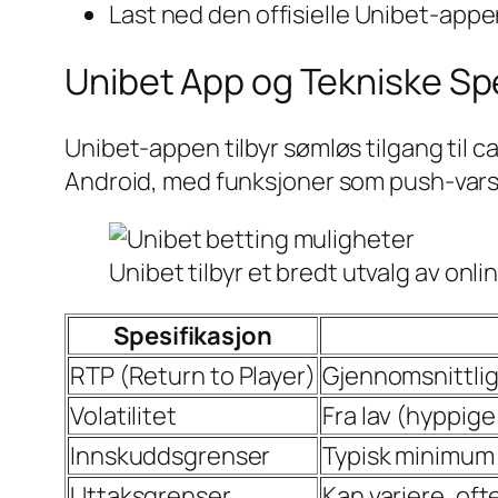
Last ned den offisielle Unibet-appen
Unibet App og Tekniske Sp
Unibet-appen tilbyr sømløs tilgang til c
Android, med funksjoner som push-varsl
Unibet tilbyr et bredt utvalg av onli
Spesifikasjon
RTP (Return to Player)
Gjennomsnittlig 
Volatilitet
Fra lav (hyppige
Innskuddsgrenser
Typisk minimum
Uttaksgrenser
Kan variere, oft