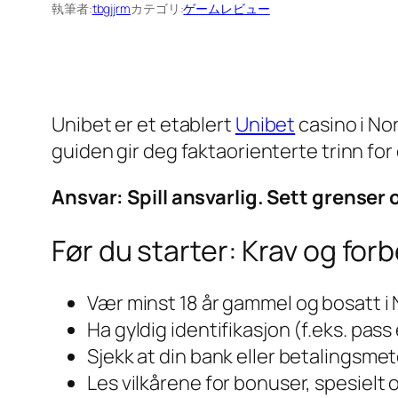
執筆者:
tbgjjrm
カテゴリ:
ゲームレビュー
Unibet er et etablert
Unibet
casino i Nor
guiden gir deg faktaorienterte trinn fo
Ansvar: Spill ansvarlig. Sett grenser
Før du starter: Krav og for
Vær minst 18 år gammel og bosatt i 
Ha gyldig identifikasjon (f.eks. pass e
Sjekk at din bank eller betalingsmet
Les vilkårene for bonuser, spesielt