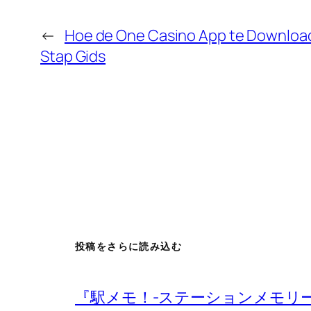
←
Hoe de One Casino App te Downloa
Stap Gids
投稿をさらに読み込む
『駅メモ！-ステーションメモリ