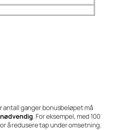
 er antall ganger bonusbeløpet må
 nødvendig
. For eksempel, med 100
for å redusere tap under omsetning.