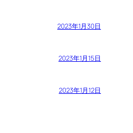
2023年1月30日
2023年1月15日
2023年1月12日