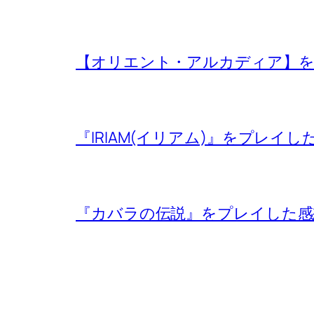
【オリエント・アルカディア】を
『IRIAM(イリアム)』をプレイ
『カバラの伝説』をプレイした感