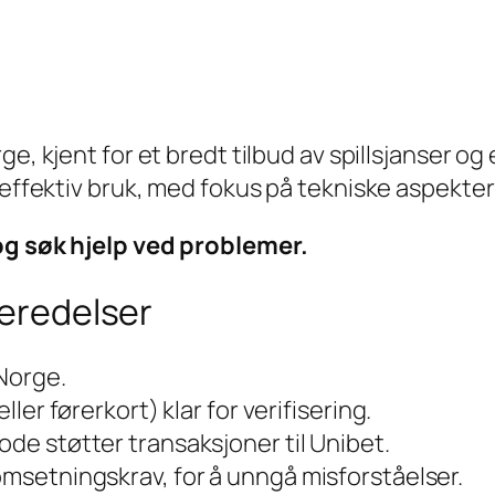
ge, kjent for et bredt tilbud av spillsjanser 
r effektiv bruk, med fokus på tekniske aspekt
 og søk hjelp ved problemer.
beredelser
Norge.
ller førerkort) klar for verifisering.
ode støtter transaksjoner til Unibet.
 omsetningskrav, for å unngå misforståelser.