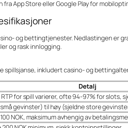
 fra App Store eller Google Play for mobiloptima
esifikasjoner
asino- og bettingtjenester. Nedlastingen er gr
er og rask innlogging.
ne spillsjanse, inkludert casino- og bettingalte
Detalj
RTP for spill varierer, ofte 94-97% for slots, s
 små gevinster) til høy (sjeldne store gevinster
 100 NOK, maksimum avhengig av betalingsme
e 200 NOK minimum, sjekk kontoinnstillinger.