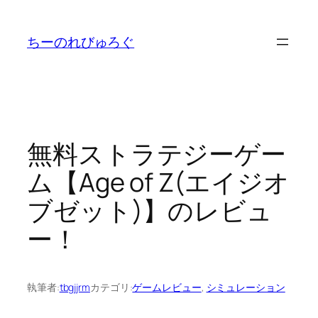
内
容
ちーのれびゅろぐ
を
ス
キ
ッ
プ
無料ストラテジーゲー
ム【Age of Z(エイジオ
ブゼット)】のレビュ
ー！
執筆者:
tbgjjrm
カテゴリ:
ゲームレビュー
, 
シミュレーション