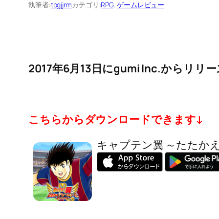
執筆者:
tbgjjrm
カテゴリ:
RPG
, 
ゲームレビュー
2017年6月13日にgumi Inc.
こちらからダウンロードできます↓
キャプテン翼 ～たたか