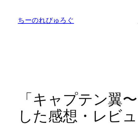
内
容
ちーのれびゅろぐ
を
ス
キ
ッ
プ
「キャプテン翼〜
した感想・レビュ