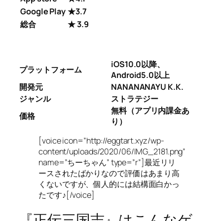
Google Play
★3.7
総合
★ 3.9
iOS10.0以降、
プラットフォーム
Android5.0以上
開発元
NANANANAYU K.K.
ジャンル
ストラテジー
無料（アプリ内課金あ
価格
り）
[voice icon=”http://eggtart.xyz/wp-
content/uploads/2020/06/IMG_2181.png”
name=”ちーちゃん” type=”r”]最近リリ
ースされたばかりなので評価はあまり高
くないですが、個人的には結構面白かっ
たです♪[/voice]
『正伝三国志』はこんなゲ