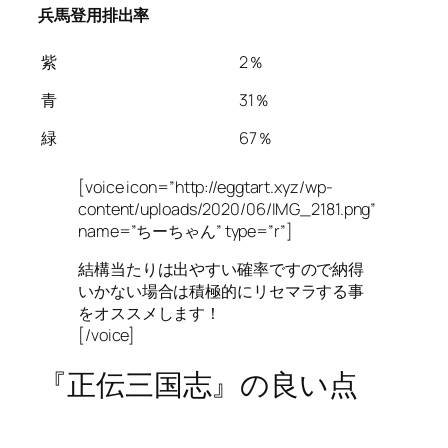
兵馬登用排出率
紫
2％
青
31％
緑
67％
[voice icon=”http://eggtart.xyz/wp-
content/uploads/2020/06/IMG_2181.png”
name=”ちーちゃん” type=”r”]
結構当たりは出やすい確率ですので納得
いかない場合は積極的にリセマラする事
をオススメします！
[/voice]
『正伝三国志』の良い点