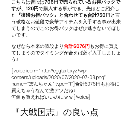
こちらは普段は
706円で売られているお得パックで
すが、120円
で購入する事ができ、先ほどご紹介し
た
『復帰お得パック』と合わせても合計730円
と言
う破格なお値段で豪華アイテムを入手する事が出来
てしまうのでこのお得パックはぜひ逃さないでほし
いです。
なぜなら本来の値段より
合計6076円
もお得に買え
てしまうのでタイミングが合えば必ず入手しましょ
う♪
[voice icon=”http://eggtart.xyz/wp-
content/uploads/2020/07/2020-07-08.png”
name=”ぽんちゃん” type=”l”]合計6076円もお得に
買えちゃうなんて激アツだね♪
何個も買えればいいのにｗｗ[/voice]
『大戦国志』の良い点