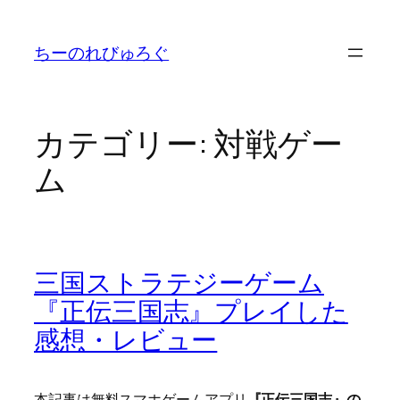
内
容
ちーのれびゅろぐ
を
ス
キ
ッ
カテゴリー:
対戦ゲー
プ
ム
三国ストラテジーゲーム
『正伝三国志』プレイした
感想・レビュー
本記事は無料スマホゲームアプリ
『正伝三国志』の