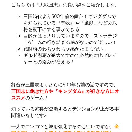
こちらでは『大戦国志』の良い点をご紹介します。
三国時代より500年前の舞台！キングダムで
も知られている『李牧』や『廉頗』などの武
将を配下にする事ができる
目的がはっきりしていますので、ストラテジ
ーゲームの行き詰まる感がないので楽しい！
戦闘時のわちゃわちゃ感がたまらない！
ギルド恩恵が絶大ですので必然的に他プレイ
ヤーとの絡みが増える！
舞台が三国志よりさらに500年も前の話ですので、
三国志に飽きた方や『キングダム』が好きな方にオ
ススメ
のゲーム！
知っている武将が登場するとテンションが上がる事
間違いなしです♪
一人でコツコツと城を強化するのもいいですが、
全