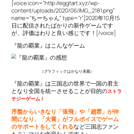
[voice icon=”http://eggtart.xyz/wp-
content/uploads/2020/06/IMG_2181.png”
name=”ちーちゃん” type=”r”]2020年10月15
日に配信されたばかりの新作ゲームです
が、評価はわりと良い感じです！[/voice]
『龍の覇業』はこんなゲーム
（グラフィックはかなり美麗）
『龍の覇業』は三国志の世界で一国の君主
となり全国を統一させることが目的の
ストラ
テジーゲーム！
序盤からいきなり「張飛」や「趙雲」が仲
間になり、「大喬」がフルボイスでゲーム
のサポートをしてくれる
など三国志ファン
もニンマリな内容なんですよ♪