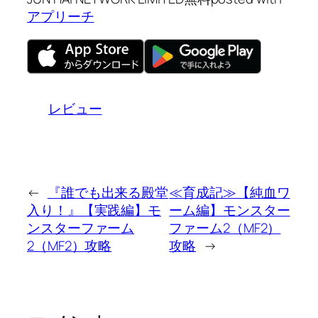
アプリーチ
レビュー
←
『誰でも出来る殿堂
≪育成記≫【純血ワ
入り！』【実践編】モ
ーム編】モンスター
ンスターファーム
ファーム2（MF2）
2（MF2）攻略
攻略
→