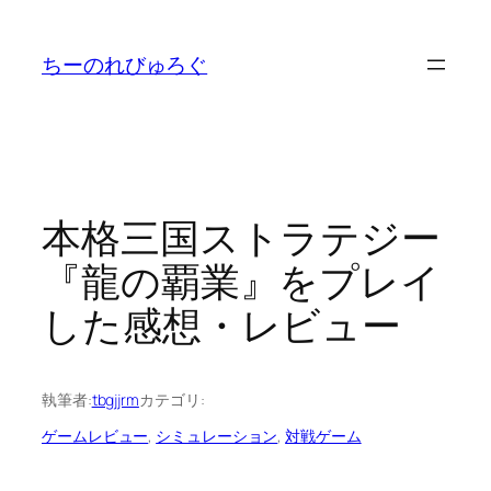
内
容
ちーのれびゅろぐ
を
ス
キ
ッ
プ
本格三国ストラテジー
『龍の覇業』をプレイ
した感想・レビュー
執筆者:
tbgjjrm
カテゴリ:
ゲームレビュー
, 
シミュレーション
, 
対戦ゲーム