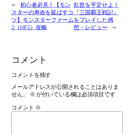
←
初心者必見！【モン
乱世を平定せよ！
スターの寿命を延ばすコ
『三国覇王戦記』
ツ】モンスターファーム
をプレイした感
2（MF2）攻略
想・レビュー
→
コメント
コメントを残す
メールアドレスが公開されることはありま
せん。
※
が付いている欄は必須項目です
コメント
※