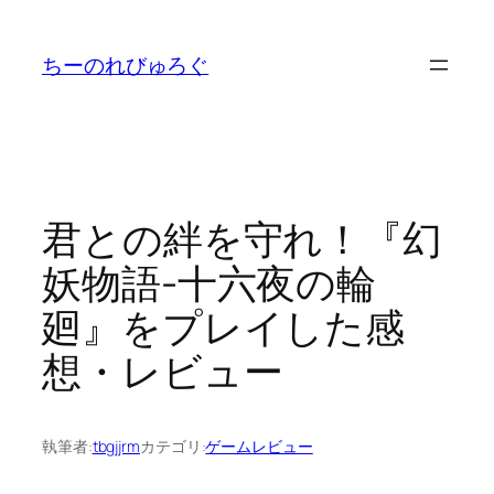
内
容
ちーのれびゅろぐ
を
ス
キ
ッ
プ
君との絆を守れ！『幻
妖物語-十六夜の輪
廻』をプレイした感
想・レビュー
執筆者:
tbgjjrm
カテゴリ:
ゲームレビュー