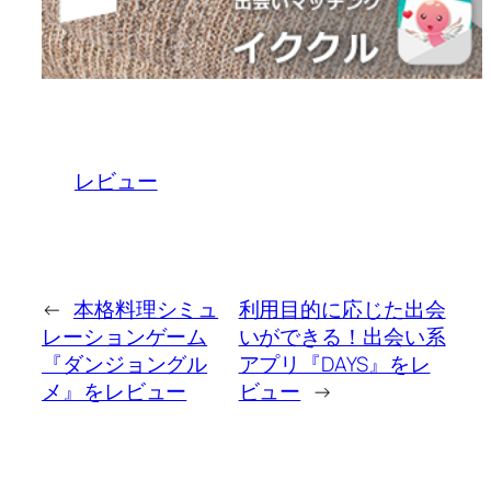
レビュー
←
本格料理シミュ
利用目的に応じた出会
レーションゲーム
いができる！出会い系
『ダンジョングル
アプリ『DAYS』をレ
メ』をレビュー
ビュー
→