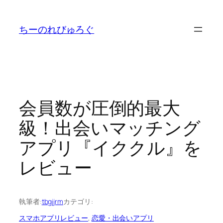
内
容
ちーのれびゅろぐ
を
ス
キ
ッ
プ
会員数が圧倒的最大
級！出会いマッチング
アプリ『イククル』を
レビュー
執筆者:
tbgjjrm
カテゴリ:
スマホアプリレビュー
, 
恋愛・出会いアプリ