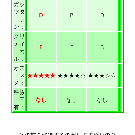
ガッ
ツダ
D
B
D
ウ
ン：
クリ
ティ
E
E
B
カ
ル：
オス
ス
★★★★★
★★★★☆
★★★☆☆
メ：
種族
固
なし
なし
なし
有：
どの技を修得するのがおすすめなの？