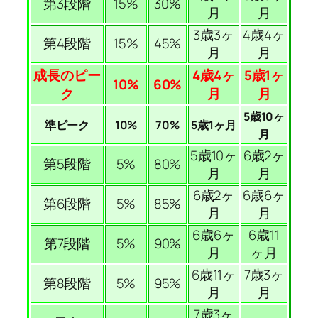
第3段階
15%
30%
月
月
3歳3ヶ
4歳4ヶ
第4段階
15%
45%
月
月
成長のピー
4歳4ヶ
5歳1ヶ
10%
60%
ク
月
月
5歳10ヶ
準ピーク
10%
70%
5歳1ヶ月
月
5歳10ヶ
6歳2ヶ
第5段階
5%
80%
月
月
6歳2ヶ
6歳6ヶ
第6段階
5%
85%
月
月
6歳6ヶ
6歳11
第7段階
5%
90%
月
ヶ月
6歳11ヶ
7歳3ヶ
第8段階
5%
95%
月
月
7歳3ヶ