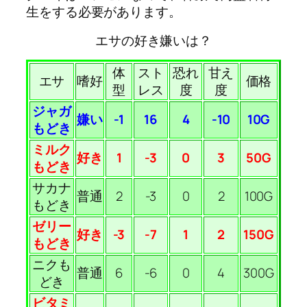
生をする必要があります。
エサの好き嫌いは？
体
スト
恐れ
甘え
エサ
嗜好
価格
型
レス
度
度
ジャガ
嫌い
-1
16
4
-10
10G
もどき
ミルク
好き
1
-3
0
3
50G
もどき
サカナ
普通
2
-3
0
2
100G
もどき
ゼリー
好き
-3
-7
1
2
150G
もどき
ニクも
普通
6
-6
0
4
300G
どき
ビタミ