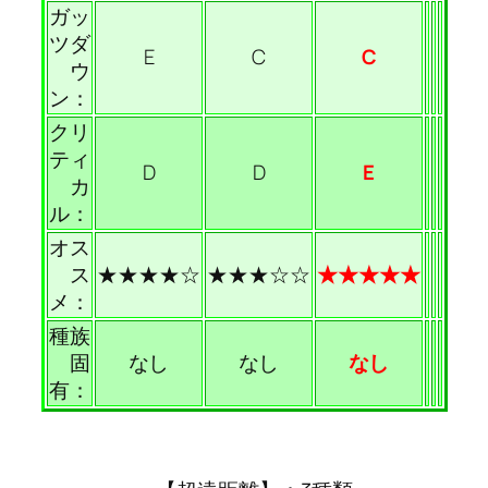
ガッ
ツダ
E
C
C
ウ
ン：
クリ
ティ
D
D
E
カ
ル：
オス
ス
★★★★☆
★★★☆☆
★★★★★
メ：
種族
固
なし
なし
なし
有：