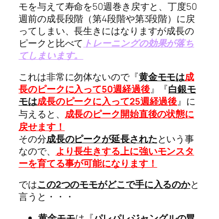
モを与えて寿命を50週巻き戻すと、丁度50
週前の成長段階（第4段階や第3段階）に戻
ってしまい、長生きにはなりますが成長の
ピークと比べて
トレーニングの効果が落ち
てしまいます。
これは非常に勿体ないので『
黄金モモは
成
長のピークに入って50週経過後
』『
白銀モ
モは
成長のピークに入って25週経過後
』に
与えると、
成長のピーク開始直後の状態に
戻せます！
その分
成長のピークが延長された
という事
なので、
より長生きする上に強いモンスタ
ーを育てる事が可能になります！
では
この2つのモモがどこで手に入るのか
と
言うと・・・
黄金モモ
は『
パレパレジャングルの冒