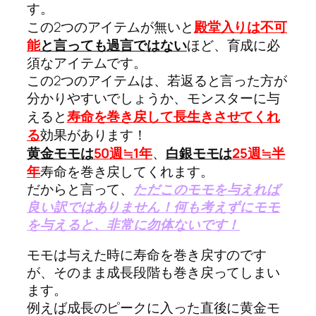
す。
この2つのアイテムが無いと
殿堂入りは不可
能
と言っても過言ではない
ほど、育成に必
須なアイテムです。
この2つのアイテムは、若返ると言った方が
分かりやすいでしょうか、モンスターに与
えると
寿命を巻き戻して長生きさせてくれ
る
効果があります！
黄金モモは
50週≒1年
、
白銀モモは
25週≒半
年
寿命を巻き戻してくれます。
だからと言って、
ただこのモモを与えれば
良い訳ではありません！何も考えずにモモ
を与えると、非常に勿体ないです！
モモは与えた時に寿命を巻き戻すのです
が、そのまま成長段階も巻き戻ってしまい
ます。
例えば成長のピークに入った直後に黄金モ