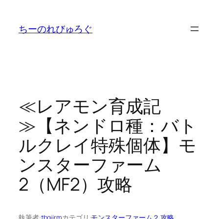
内
容
ちーのれびゅろぐ
を
ス
キ
ッ
プ
≪レアモン育成記
≫【ネンドロ種：バト
ルクレイ特殊個体】モ
ンスターファーム
2（MF2）攻略
執筆者:
tbgjjrm
カテゴリ:
モンスターファーム２ 攻略