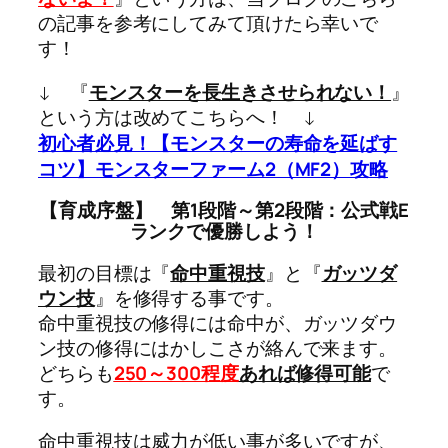
の記事を参考にしてみて頂けたら幸いで
す！
↓ 『
モンスターを長生きさせられない！
』
という方は改めてこちらへ！ ↓
初心者必見！【モンスターの寿命を延ばす
コツ】モンスターファーム2（MF2）攻略
【育成序盤】 第1段階～第2段階：公式戦E
ランクで優勝しよう！
最初の目標は『
命中重視技
』と『
ガッツダ
ウン技
』を修得する事です。
命中重視技の修得には命中が、ガッツダウ
ン技の修得にはかしこさが絡んで来ます。
どちらも
250～300程度
あれば修得可能
で
す。
命中重視技は威力が低い事が多いですが、