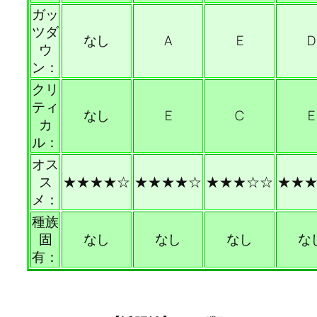
ガッ
ツダ
なし
A
E
D
ウ
ン：
クリ
ティ
なし
E
C
E
カ
ル：
オス
ス
★★★★☆
★★★★☆
★★★☆☆
★★
メ：
種族
固
なし
なし
なし
な
有：