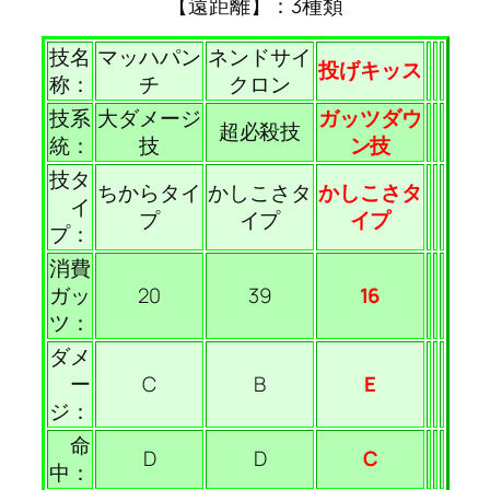
【遠距離】：3種類
技名
マッハパン
ネンドサイ
投げキッス
称：
チ
クロン
技系
大ダメージ
ガッツダウ
超必殺技
統：
技
ン技
技タ
ちからタイ
かしこさタ
かしこさタ
イ
プ
イプ
イプ
プ：
消費
ガッ
20
39
16
ツ：
ダメ
ー
C
B
E
ジ：
命
D
D
C
中：