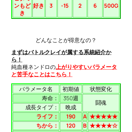
ンもど
好き
3
-15
2
6
500G
き
どんなことが得意なの？
まずはバトルクレイが属する系統紹介か
ら！
純血種ネンドロの
上がりやすいパラメータ
と苦手なことはこちら！
パラメータ名
初期値
状態変化
寿命：
350週
闘魂
成長タイプ：
晩成
ライフ：
190
A
★★★★★
ちから：
120
B
★★★★☆