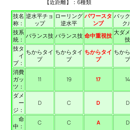
【近距離】：6種類
技名
逆水平チョ
ローリング
パワースタ
バッ
称：
ップ
逆水平
ンプ
ク
技系
大ダ
バランス技
バランス技
命中重視技
統：
技タ
ちからタイ
ちからタイ
ちからタイ
ちか
イ
プ
プ
プ
プ：
消費
ガッ
11
19
17
1
ツ：
ダメ
ー
D
C
D
D
ジ：
命
C
C
A
D
中：