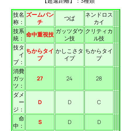
【超遠距離】：3種類
技名
ズームパン
ネンドロス
つば
称：
チ
カイ
技系
ガッツダウ
クリティカ
命中重視技
統：
ン技
ル技
技タ
ちからタイ
かしこさタ
ちからタイ
イ
プ
イプ
プ
プ：
消費
ガッ
27
24
28
ツ：
ダメ
ー
D
D
C
ジ：
命
S
D
D
中：