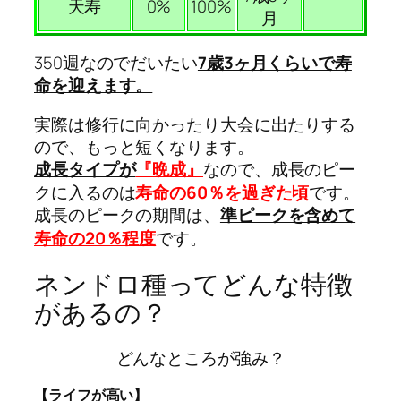
天寿
0%
100%
月
350週なのでだいたい
7歳3ヶ月くらいで寿
命を迎えます。
実際は修行に向かったり大会に出たりする
ので、もっと短くなります。
成長タイプが
『晩成
』
なので、成長のピー
クに入るのは
寿命の60％を過ぎた頃
です。
成長のピークの期間は、
準ピークを含めて
寿命の20％程度
です。
ネンドロ種ってどんな特徴
があるの？
どんなところが強み？
【ライフが高い】