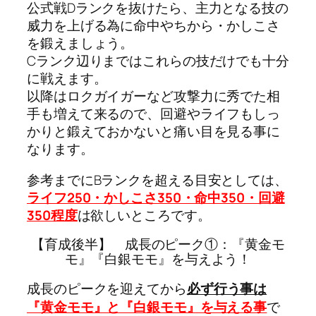
公式戦Dランクを抜けたら、主力となる技の
威力を上げる為に命中やちから・かしこさ
を鍛えましょう。
Cランク辺りまではこれらの技だけでも十分
に戦えます。
以降はロクガイガーなど攻撃力に秀でた相
手も増えて来るので、回避やライフもしっ
かりと鍛えておかないと痛い目を見る事に
なります。
参考までにBランクを超える目安としては、
ライフ250・かしこさ350・命中350・回避
350程度
は欲しいところです。
【育成後半】 成長のピーク①：『黄金モ
モ』『白銀モモ』を与えよう！
成長のピークを迎えてから
必ず行う事は
『黄金モモ』と『白銀モモ』を与える事
で