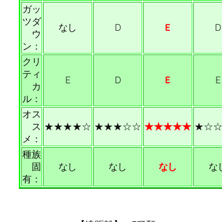
ガッ
ツダ
なし
D
E
D
ウ
ン：
クリ
ティ
E
D
E
E
カ
ル：
オス
ス
★★★★☆
★★★☆☆
★★★★★
★☆
メ：
種族
固
なし
なし
なし
な
有：