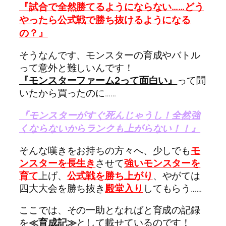
『試合で全然勝てるようにならない……どう
やったら公式戦で勝ち抜けるようになる
の？』
そうなんです、モンスターの育成やバトル
って意外と難しいんです！
『モンスターファーム2って面白い』
って聞
いたから買ったのに……
『モンスターがすぐ死んじゃうし！全然強
くならないからランクも上がらない！！』
そんな嘆きをお持ちの方々へ、少しでも
モ
ンスターを長生き
させて
強いモンスターを
育て
上げ、
公式戦を勝ち上がり
、やがては
四大大会を勝ち抜き
殿堂入り
してもらう……
ここでは、その一助となればと育成の記録
を
≪育成記≫
として載せているのです！