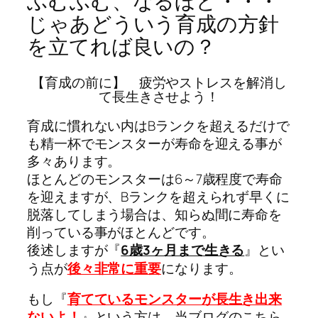
ふむふむ、なるほど・・・
じゃあどういう育成の方針
を立てれば良いの？
【育成の前に】 疲労やストレスを解消し
て長生きさせよう！
育成に慣れない内はBランクを超えるだけで
も精一杯でモンスターが寿命を迎える事が
多々あります。
ほとんどのモンスターは6～7歳程度で寿命
を迎えますが、Bランクを超えられず早くに
脱落してしまう場合は、知らぬ間に寿命を
削っている事がほとんどです。
後述しますが『
6歳3ヶ月まで生きる
』とい
う点が
後々非常に重要
になります。
もし『
育てているモンスターが長生き出来
ないよ！
』という方は、当ブログのこちら