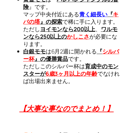
険
』です。
マップ中央付近にある
青く細長い
『
キ
バの塔
』の探索
で稀に手に入ります。
ただし
ヨイモンなら200以上
、
ワルモ
ンなら250以上
の
かしこさ
が必要にな
ります。
白銀モモ
は6月2週に開かれる
『
シルバ
ー杯
』の優勝賞品
です。
ただしこのシルバー杯は
育成中のモン
スターが
6歳3ヶ月以上の年齢
でなけれ
ば出場出来ません。
【大事な事なのでまとめ！】