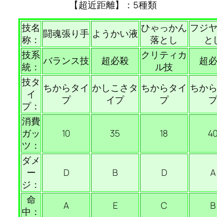
【超近距離】：5種類
技名
ひゃっかん
フジ
闘魂張り手
ようかい液
称：
落とし
と
技系
クリティカ
バランス技
超必殺
超
統：
ル技
技タ
ちからタイ
かしこさタ
ちからタイ
ちか
イ
プ
イプ
プ
プ：
消費
ガッ
10
35
18
4
ツ：
ダメ
ー
D
B
D
A
ジ：
命
A
E
C
B
中：