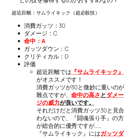
超近距離：サムライキック（超必殺技）
消費ガッツ：30
ダメージ：C
命中：A
ガッツダウン：C
クリティカル：D
評価
超近距離では
『サムライキック』
がオススメです！
消費ガッツが30と微妙に重いのが
難点ですが、
命中の高さ
と
ダメー
ジの威力
が良いです。
それだけだと消費ガッツ30と見合
わないので、『闘魂張り手』の方
が総合的に優秀ですが……
『サムライキック』には
ガッツダ