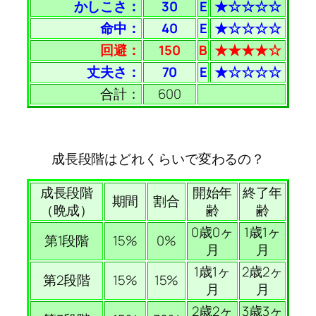
かしこさ：
30
E
★☆☆☆☆
命中：
40
E
★☆☆☆☆
回避：
150
B
★★★★☆
丈夫さ：
70
E
★☆☆☆☆
合計：
600
成長段階はどれくらいで変わるの？
成長段階
開始年
終了年
期間
割合
（晩成）
齢
齢
0歳0ヶ
1歳1ヶ
第1段階
15%
0%
月
月
1歳1ヶ
2歳2ヶ
第2段階
15%
15%
月
月
2歳2ヶ
3歳3ヶ