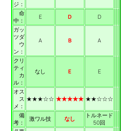
ジ：
命
E
D
D
中：
ガッ
ツダ
A
B
A
ウ
ン：
クリ
ティ
なし
E
E
カ
ル：
オス
ス
★★★☆☆
★★★★★
★★☆☆☆
メ：
備
トルネード
激ワル技
なし
考：
50回