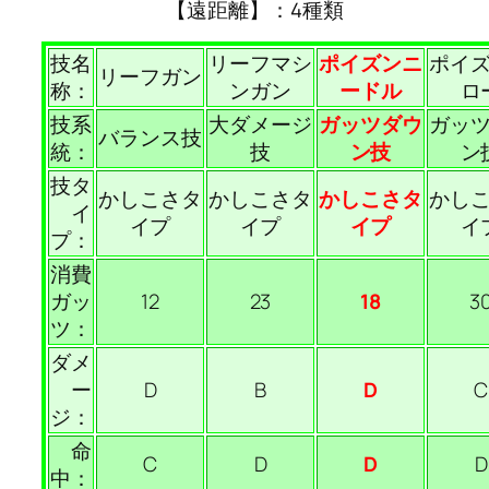
【遠距離】：4種類
技名
リーフマシ
ポイズンニ
ポイ
リーフガン
称：
ンガン
ードル
ロ
技系
大ダメージ
ガッツダウ
ガッ
バランス技
統：
技
ン技
ン
技タ
かしこさタ
かしこさタ
かしこさタ
かし
イ
イプ
イプ
イプ
イ
プ：
消費
ガッ
12
23
18
3
ツ：
ダメ
ー
D
B
D
C
ジ：
命
C
D
D
D
中：