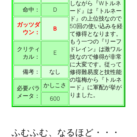
しながら『Wトルネ
命中：
D
ード』は『トルネー
ド』の上位技なので
ガッツダ
50回の使い込みを経
B
ウン：
て修得となります。
もう一つの『リーフ
クリティ
ドレイン』は激ワル
E
カル：
技なので修得が非常
に大変です。従って
備考：
なし
修得難易度と技性能
の塩梅から『トルネ
かしこさ
ード』に軍配が挙が
必要パラ
りました。
メータ：
600
ふむふむ、なるほど・・・