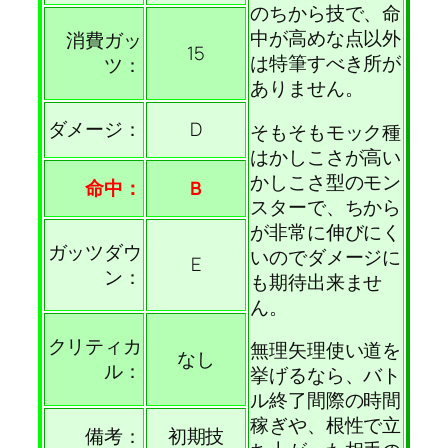
のちから技で、命
中が高めな点以外
消費ガッ
15
は特筆すべき所が
ツ：
ありません。
ダメージ：
D
そもそもモック種
はかしこさが高い
かしこさ型のモン
命中：
B
スターで、ちから
が非常に伸びにく
ガッツダウ
いのでダメージに
E
ン：
も期待出来ませ
ん。
クリティカ
無理矢理使い道を
なし
ル：
挙げるなら、バト
ル終了間際の時間
稼ぎや、根性で立
備考：
初期技