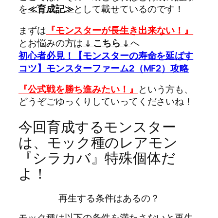
を
≪育成記≫
として載せているのです！
まずは
『モンスターが長生き出来ない！』
とお悩みの方は
↓ こちら ↓
へ
初心者必見！【モンスターの寿命を延ばす
コツ】モンスターファーム2（MF2）攻略
『公式戦を勝ち進みたい！』
という方も、
どうぞごゆっくりしていってくださいね！
今回育成するモンスター
は、モック種のレアモン
『シラカバ』特殊個体だ
よ！
再生する条件はあるの？
モック種は以下の条件を満たさないと再生