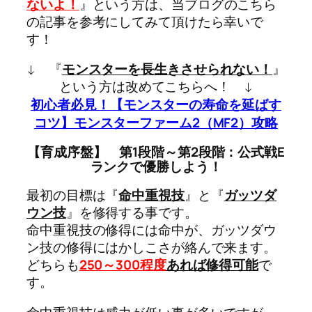
ないよ！
』という方は、当ブログのこちら
の記事を参考にしてみて頂けたら幸いで
す！
↓ 『
モンスターを長生きさせられない！
』
という方は改めてこちらへ！ ↓
初心者必見！【モンスターの寿命を延ばす
コツ】モンスターファーム2（MF2）攻略
【育成序盤】 第1段階～第2段階：公式戦E
ランクで優勝しよう！
最初の目標は『
命中重視技
』と『
ガッツダ
ウン技
』を修得する事です。
命中重視技の修得には命中が、ガッツダウ
ン技の修得にはかしこさが絡んで来ます。
どちらも
250～300程度
あれば修得可能
で
す。