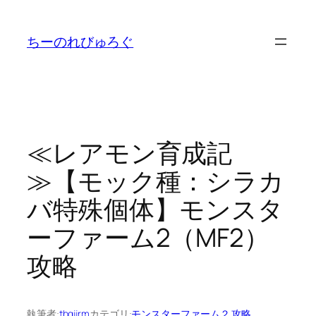
内
容
ちーのれびゅろぐ
を
ス
キ
ッ
プ
≪レアモン育成記
≫【モック種：シラカ
バ特殊個体】モンスタ
ーファーム2（MF2）
攻略
執筆者:
tbgjjrm
カテゴリ:
モンスターファーム２ 攻略