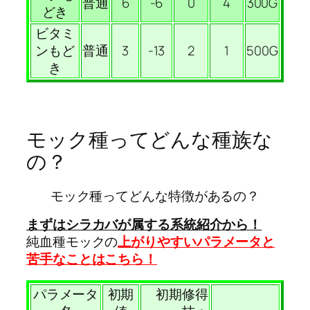
普通
6
-6
0
4
300G
どき
ビタミ
ンもど
普通
3
-13
2
1
500G
き
モック種ってどんな種族な
の？
モック種ってどんな特徴があるの？
まずはシラカバが属する系統紹介から！
純血種モックの
上がりやすいパラメータと
苦手なことはこちら！
パラメータ
初期
初期修得