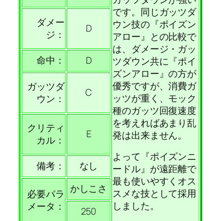
です。同じガッツダ
ダメー
ウン技の『ポイズン
D
ジ：
アロー』との比較で
は、ダメージ・ガッ
命中：
D
ツダウン共に『ポイ
ズンアロー』の方が
優秀ですが、消費ガ
ガッツダ
C
ッツが重く、モック
ウン：
種のガッツ回復速度
を考えればあまり乱
クリティ
E
発は出来ません。
カル：
よって『ポイズンニ
備考：
なし
ードル』が遠距離で
最も使いやすくオス
かしこさ
スメな技として採用
必要パラ
しました。
メータ：
250