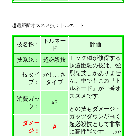
超遠距離オススメ技：トルネード
トルネー
技名称：
評価
ド
モック種が修得する
技系統：
超必殺技
超遠距離の技は、強
烈な技しかありませ
技タイ
かしこさ
ん。中でもこの『ト
プ：
タイプ
ルネード』が一番オ
ススメです。
消費ガッ
45
ツ：
どの技もダメージ・
ガッツダウンが高く
ダメー
超必殺技として非常
A
ジ：
に高性能です。しか