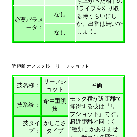
ち上がった相手の
1ライフを刈り取
なし
る時くらいにし
必要パラメ
か、出番は無いで
ータ：
しょう。
なし
近距離オススメ技：リーフショット
リーフシ
技名称：
評価
ョット
モック種が近距離で
命中重視
技系統：
修得する技は『リー
技
フショット』です。
超近距離と同じく、
技タイ
かしこさ
1種類しかありませ
プ：
タイプ
ん。低ランク層では