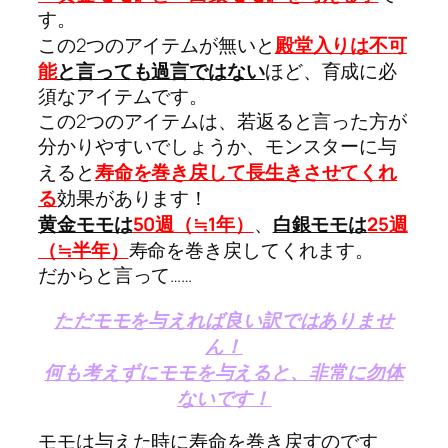
す。
この2つのアイテムが無いと
殿堂入りは不可
能
と言っても過言ではない
ほど、育成に必
須なアイテムです。
この2つのアイテムは、若返ると言った方が
分かりやすいでしょうか、モンスターに与
えると
寿命を巻き戻して長生きさせてくれ
る
効果があります！
黄金モモは
50週（≒1年）
、
白銀モモは
25週
（≒半年）
寿命を巻き戻してくれます。
だからと言って……
ただモモを与えれば良い訳ではありませ
ん！
何も考えずにモモを与えると、非常に勿体
ないです！
モモは与えた時に寿命を巻き戻すのです