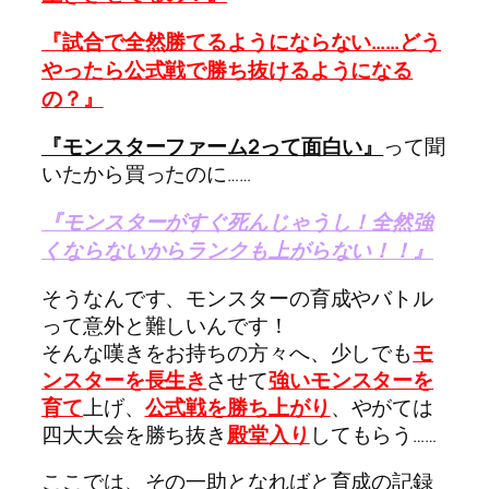
『試合で全然勝てるようにならない……どう
やったら公式戦で勝ち抜けるようになる
の？』
『モンスターファーム2って面白い』
って聞
いたから買ったのに……
『モンスターがすぐ死んじゃうし！全然強
くならないからランクも上がらない！！』
そうなんです、モンスターの育成やバトル
って意外と難しいんです！
そんな嘆きをお持ちの方々へ、少しでも
モ
ンスターを長生き
させて
強いモンスターを
育て
上げ、
公式戦を勝ち上がり
、やがては
四大大会を勝ち抜き
殿堂入り
してもらう……
ここでは、その一助となればと育成の記録