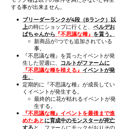
する事が出来ません。
ブリーダーランクが4段（Bランク）以
上
の時にショップに行くと、
ベルデお
ばちゃんから
『不思議な種』
を貰う。
新商品が1つでも追加されている
事。
『不思議な種』を貰ったイベントが発
生した翌週に、
コルトがファームに
『不思議な種を植える』
イベントが発
生。
定期的に『不思議な種』が成長してい
くイベントが発生する。
最終的に花が枯れるイベントが発
生する。
『不思議な種』イベントを最後まで進
めたあと
に育成中のモンスターが死亡
する
と、ファームにモックがおりその