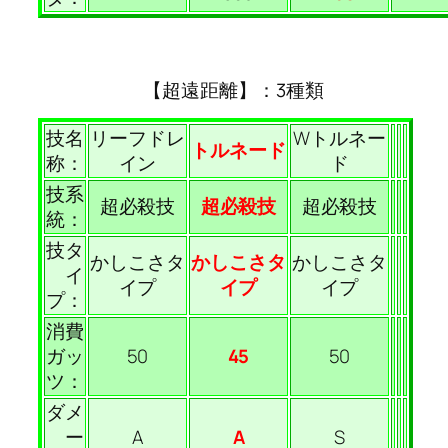
【超遠距離】：3種類
技名
リーフドレ
Wトルネー
トルネード
称：
イン
ド
技系
超必殺技
超必殺技
超必殺技
統：
技タ
かしこさタ
かしこさタ
かしこさタ
イ
イプ
イプ
イプ
プ：
消費
ガッ
50
45
50
ツ：
ダメ
ー
A
A
S