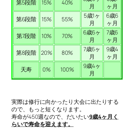
第5段階
15%
40%
月
ヶ月
5歳1ヶ
6歳6
第6段階
15%
55%
月
ヶ月
6歳6ヶ
7歳6
第7段階
10%
70%
月
ヶ月
7歳6ヶ
9歳4
第8段階
20%
80%
月
ヶ月
9歳4ヶ
天寿
0%
100%
月
実際は修行に向かったり大会に出たりする
ので、もっと短くなります。
寿命が450週なので、だいたい
9
歳4ヶ月く
らいで寿命を迎えます。