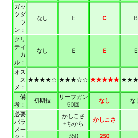
ガッ
ツダ
なし
E
C
B
ウ
ン：
クリ
ティ
なし
E
E
E
カ
ル：
オス
ス
★★★★☆
★★★☆☆
★★★★★
★★
メ：
備
リーフガン
初期技
なし
な
考：
50回
必要
かしこさ
かしこさ
パラ
+ちから
メー
350
250
タ：