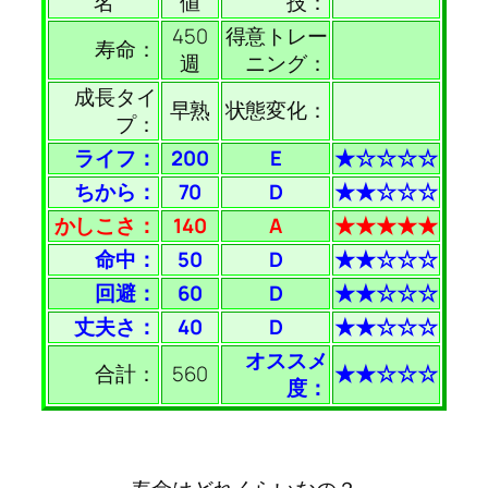
名
値
技：
450
得意トレー
寿命：
週
ニング：
成長タイ
早熟
状態変化：
プ：
ライフ：
200
E
★☆☆☆☆
ちから：
70
D
★★☆☆☆
かしこさ：
140
A
★★★★★
命中：
50
D
★★☆☆☆
回避：
60
D
★★☆☆☆
丈夫さ：
40
D
★★☆☆☆
オススメ
合計：
560
★★☆☆☆
度：