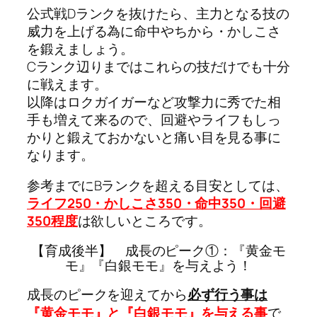
公式戦Dランクを抜けたら、主力となる技の
威力を上げる為に命中やちから・かしこさ
を鍛えましょう。
Cランク辺りまではこれらの技だけでも十分
に戦えます。
以降はロクガイガーなど攻撃力に秀でた相
手も増えて来るので、回避やライフもしっ
かりと鍛えておかないと痛い目を見る事に
なります。
参考までにBランクを超える目安としては、
ライフ250・かしこさ350・命中350・回避
350程度
は欲しいところです。
【育成後半】 成長のピーク①：『黄金モ
モ』『白銀モモ』を与えよう！
成長のピークを迎えてから
必ず行う事は
『黄金モモ』と『白銀モモ』を与える事
で