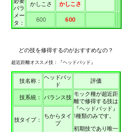
必要
かしこさ
かしこさ
パラ
メー
600
600
タ：
どの技を修得するのがおすすめなの？
超近距離オススメ技：『ヘッドバッド』
ヘッドバッ
技名称：
評価
ド
モック種が超近距
技系統：
バランス技
離で修得する技は
『ヘッドバッド』
ちからタイ
1種類のみです。
技タイプ：
プ
初期技であり唯一