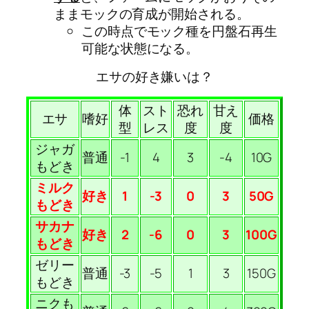
ままモックの育成が開始される。
この時点でモック種を円盤石再生
可能な状態になる。
エサの好き嫌いは？
体
スト
恐れ
甘え
エサ
嗜好
価格
型
レス
度
度
ジャガ
普通
-1
4
3
-4
10G
もどき
ミルク
好き
1
-3
0
3
50G
もどき
サカナ
好き
2
-6
0
3
100G
もどき
ゼリー
普通
-3
-5
1
3
150G
もどき
ニクも