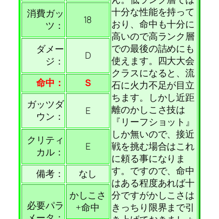
十分な性能を持って
消費ガッ
18
おり、命中も十分に
ツ：
高いので高ランク層
での最後の詰めにも
ダメー
D
使えます。四大大会
ジ：
クラスになると、流
命中：
S
石に火力不足が目立
ちます。しかし近距
ガッツダ
離のかしこさ技は
E
ウン：
『リーフショット』
しか無いので、接近
クリティ
E
戦を挑む場合はこれ
カル：
に頼る事になりま
す。ですので、命中
備考：
なし
はある程度あれば十
かしこさ
分ですがかしこさは
必要パラ
+命中
きっちり限界まで引
メータ：