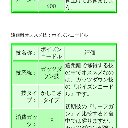
き上げておきましょ
400
う。
遠距離オススメ技：ポイズンニードル
ポイズン
技名称：
評価
ニードル
遠距離で修得する技
ガッツダ
の中でオススメなの
技系統：
ウン技
は、ガッツダウン技
の『ポイズンニード
技タイ
かしこさ
ル』です。
プ：
タイプ
初期技の『リーフガ
ン』と比較すると命
消費ガッ
18
中では劣りますが、
ツ：
ガッツダウンが強い