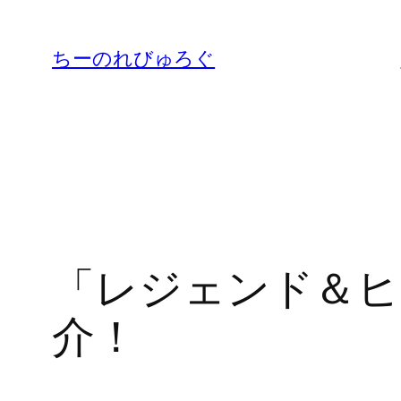
内
容
ちーのれびゅろぐ
を
ス
キ
ッ
プ
「レジェンド＆ヒ
介！