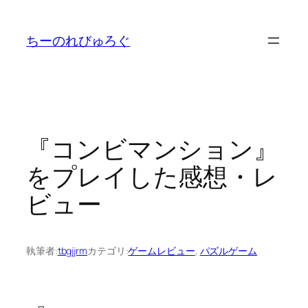
内
容
ちーのれびゅろぐ
を
ス
キ
ッ
プ
『コンビマンション』
をプレイした感想・レ
ビュー
執筆者:
tbgjjrm
カテゴリ:
ゲームレビュー
, 
パズルゲーム