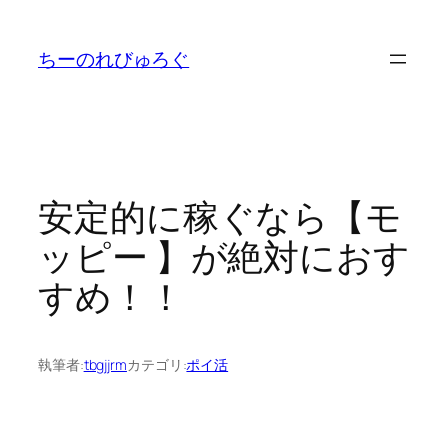
内
容
ちーのれびゅろぐ
を
ス
キ
ッ
プ
安定的に稼ぐなら【モ
ッピー 】が絶対におす
すめ！！
執筆者:
tbgjjrm
カテゴリ:
ポイ活