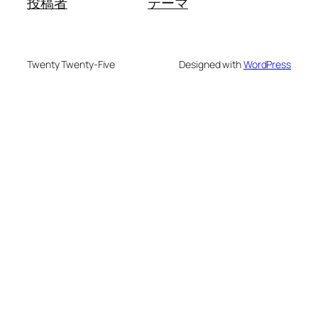
投稿者
テーマ
Twenty Twenty-Five
Designed with
WordPress