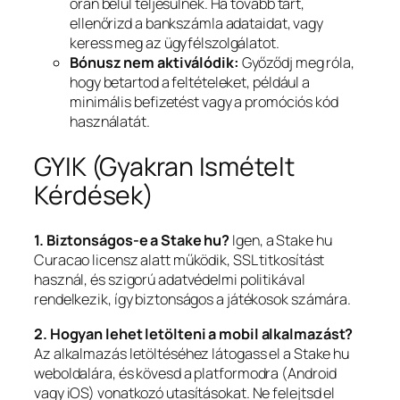
órán belül teljesülnek. Ha tovább tart,
ellenőrizd a bankszámla adataidat, vagy
keress meg az ügyfélszolgálatot.
Bónusz nem aktiválódik:
Győződj meg róla,
hogy betartod a feltételeket, például a
minimális befizetést vagy a promóciós kód
használatát.
GYIK (Gyakran Ismételt
Kérdések)
1. Biztonságos-e a Stake hu?
Igen, a Stake hu
Curacao licensz alatt működik, SSL titkosítást
használ, és szigorú adatvédelmi politikával
rendelkezik, így biztonságos a játékosok számára.
2. Hogyan lehet letölteni a mobil alkalmazást?
Az alkalmazás letöltéséhez látogass el a Stake hu
weboldalára, és kövesd a platformodra (Android
vagy iOS) vonatkozó utasításokat. Ne felejtsd el