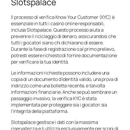
Slotspalace
Il processo di verifica Know Your Customer (KYC) è
essenziale in tutti i casinò online responsabili,
inclusa Slotspalace. Questo processo aiuta a
prevenire il riciclaggio di denaro, assicurandosi che
tutti i giocatori siano chi dichiarano di essere.
Durante la fase di registrazione o al primo prelievo,
potresti essere richiesto di fornire documentazione
per verificare la tua identità.
Le informazioni richieste possono includere una
copia di un documento d’identità valido, una prova di
indirizzo come una bolletta recente, e talvolta
informazioni finanziarie. Anche se può sembrare un
passaggio invasivo, la verifica KYC è stata
implementata per proteggere sia i giocatori sia
l’integrità della piattaforma.
Slotspalace gestisce i dati con la massima
riservatezza e li utilizza esclusivamente per scopi di