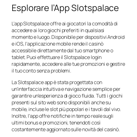
Esplorare l’App Slotspalace
L’app Slotspalace offre ai giocatori la comodità di
accedere ai loro giochi preferiti in qualsiasi
momento e luogo. Disponibile per dispositivi Android
e iOS, l’applicazione mobile rende il casinò
accessibile direttamente dal tuo smartphone o
tablet. Puoi effettuare il Slotspalace login
rapidamente, accedere alle tue promozioni e gestire
il tuo conto senza problemi.
La Slotspalace app è stata progettata con
un’interfaccia intuitiva e navigazione semplice per
garantire un’esperienza di gioco fluida. Tutti i giochi
presenti sul sito web sono disponibili anche su
mobile, incluse le slot più popolari e i tavoli dal vivo.
Inoltre, l’app offre notifiche in tempo reale sugli
ultimi bonus e promozioni, tenendoti così
costantemente aggiornato sulle novità del casinò.