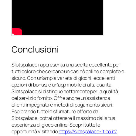
Conclusioni
Slotspalace rappresenta una scelta eccellente per
tutti coloro che cercano un casinò online completo e
sicuro. Con un’ampia varietà di giochi, eccellenti
opzioni di bonus, e un’app mobile di alta qualità,
Slotspalace si distingue nettamente per la qualità
del servizio fornito. Offre anche un’assistenza
clienti impegnata e metodi di pagamento sicuri.
Esplorando tutte le sfumature offerte da
Slotspalace, potrai ottenere il massimo dalla tua
esperienza di gioco online. Scopri tutte le
opportunità visitando
https://slotspalace-it.co.it/
.