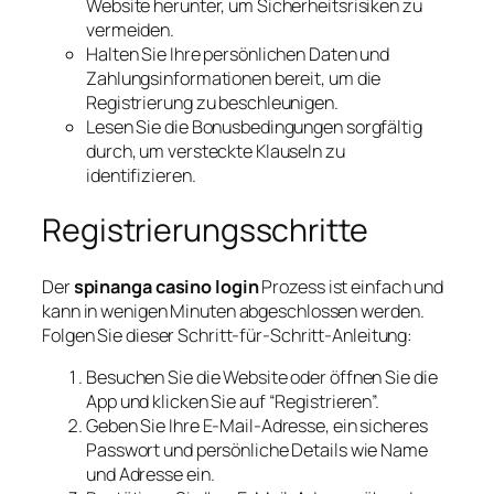
Website herunter, um Sicherheitsrisiken zu
vermeiden.
Halten Sie Ihre persönlichen Daten und
Zahlungsinformationen bereit, um die
Registrierung zu beschleunigen.
Lesen Sie die Bonusbedingungen sorgfältig
durch, um versteckte Klauseln zu
identifizieren.
Registrierungsschritte
Der
spinanga casino login
Prozess ist einfach und
kann in wenigen Minuten abgeschlossen werden.
Folgen Sie dieser Schritt-für-Schritt-Anleitung:
Besuchen Sie die Website oder öffnen Sie die
App und klicken Sie auf “Registrieren”.
Geben Sie Ihre E-Mail-Adresse, ein sicheres
Passwort und persönliche Details wie Name
und Adresse ein.