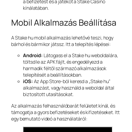
a befizetést és a játékot a Stake Casino
kínálatában.
Mobil Alkalmazás Beállítása
A Stake hu mobil alkalmazás lehetővé teszi, hogy
bárhol és bármikor játssz. Itt a telepítés lépései:
Android:
Látogass el a Stake hu weboldalára,
töltsd le az APK fájlt, és engedélyezd a
harmadik féltől származó alkalmazások
telepítését a beállításokban.
iOS:
Az App Store-ból keresd a „Stake hu”
alkalmazást, vagy használd a weboldal által
biztosított utasításokat.
Az alkalmazás felhasználóbarát felületet kínál, és
támogatja a gyors befizetéseket és kifizetéseket. Itt
egy bemutató videó a használatáról: