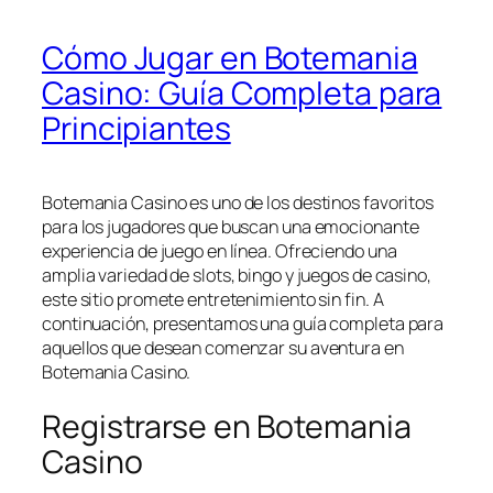
Cómo Jugar en Botemania
Casino: Guía Completa para
Principiantes
Botemania Casino es uno de los destinos favoritos
para los jugadores que buscan una emocionante
experiencia de juego en línea. Ofreciendo una
amplia variedad de slots, bingo y juegos de casino,
este sitio promete entretenimiento sin fin. A
continuación, presentamos una guía completa para
aquellos que desean comenzar su aventura en
Botemania Casino.
Registrarse en Botemania
Casino