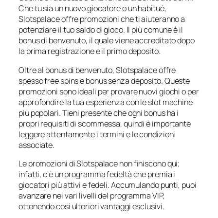
Che tu sia un nuovo giocatore o un habitué,
Slotspalace offre promozioni che ti aiuteranno a
potenziare il tuo saldo di gioco. Il più comune è il
bonus di benvenuto, il quale viene accreditato dopo
la prima registrazione e il primo deposito.
Oltre al bonus di benvenuto, Slotspalace offre
spesso free spins e bonus senza deposito. Queste
promozioni sono ideali per provare nuovi giochi o per
approfondire la tua esperienza con le slot machine
più popolari. Tieni presente che ogni bonus ha i
propri requisiti di scommessa, quindi è importante
leggere attentamente i termini e le condizioni
associate.
Le promozioni di Slotspalace non finiscono qui;
infatti, c’è un programma fedeltà che premia i
giocatori più attivi e fedeli. Accumulando punti, puoi
avanzare nei vari livelli del programma VIP,
ottenendo cosi ulteriori vantaggi esclusivi.