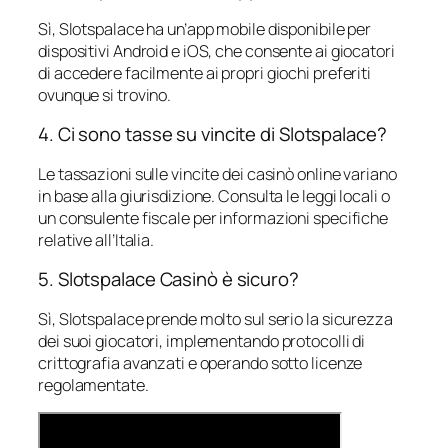
Sì, Slotspalace ha un’app mobile disponibile per
dispositivi Android e iOS, che consente ai giocatori
di accedere facilmente ai propri giochi preferiti
ovunque si trovino.
4. Ci sono tasse su vincite di Slotspalace?
Le tassazioni sulle vincite dei casinò online variano
in base alla giurisdizione. Consulta le leggi locali o
un consulente fiscale per informazioni specifiche
relative all’Italia.
5. Slotspalace Casinò è sicuro?
Sì, Slotspalace prende molto sul serio la sicurezza
dei suoi giocatori, implementando protocolli di
crittografia avanzati e operando sotto licenze
regolamentate.