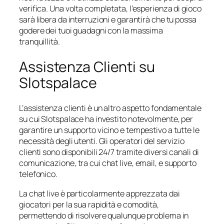
verifica. Una volta completata, l’esperienza di gioco
sarà libera da interruzioni e garantirà che tu possa
godere dei tuoi guadagni con la massima
tranquillità.
Assistenza Clienti su
Slotspalace
L’assistenza clienti è un altro aspetto fondamentale
su cui Slotspalace ha investito notevolmente, per
garantire un supporto vicino e tempestivo a tutte le
necessità degli utenti. Gli operatori del servizio
clienti sono disponibili 24/7 tramite diversi canali di
comunicazione, tra cui chat live, email, e supporto
telefonico.
La chat live è particolarmente apprezzata dai
giocatori per la sua rapidità e comodità,
permettendo di risolvere qualunque problema in