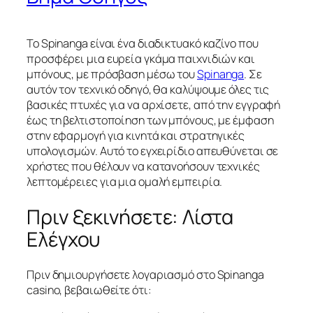
Το Spinanga είναι ένα διαδικτυακό καζίνο που
προσφέρει μια ευρεία γκάμα παιχνιδιών και
μπόνους, με πρόσβαση μέσω του
Spinanga
. Σε
αυτόν τον τεχνικό οδηγό, θα καλύψουμε όλες τις
βασικές πτυχές για να αρχίσετε, από την εγγραφή
έως τη βελτιστοποίηση των μπόνους, με έμφαση
στην εφαρμογή για κινητά και στρατηγικές
υπολογισμών. Αυτό το εγχειρίδιο απευθύνεται σε
χρήστες που θέλουν να κατανοήσουν τεχνικές
λεπτομέρειες για μια ομαλή εμπειρία.
Πριν ξεκινήσετε: Λίστα
Ελέγχου
Πριν δημιουργήσετε λογαριασμό στο Spinanga
casino, βεβαιωθείτε ότι: