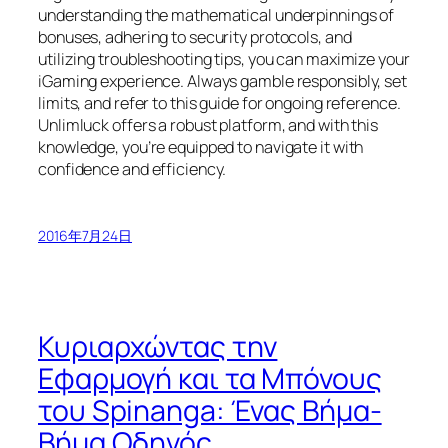
understanding the mathematical underpinnings of
bonuses, adhering to security protocols, and
utilizing troubleshooting tips, you can maximize your
iGaming experience. Always gamble responsibly, set
limits, and refer to this guide for ongoing reference.
Unlimluck offers a robust platform, and with this
knowledge, you’re equipped to navigate it with
confidence and efficiency.
2016年7月24日
Κυριαρχώντας την
Εφαρμογή και τα Μπόνους
του Spinanga: Ένας Βήμα-
Βήμα Οδηγός