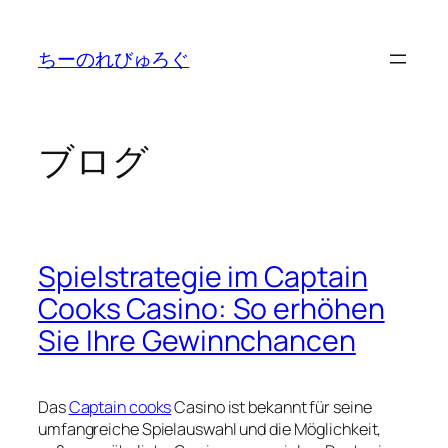
内
容
ちーのれびゅろぐ
を
ス
キ
ッ
ブログ
プ
Spielstrategie im Captain
Cooks Casino: So erhöhen
Sie Ihre Gewinnchancen
Das
Captain cooks
Casino ist bekannt für seine
umfangreiche Spielauswahl und die Möglichkeit,