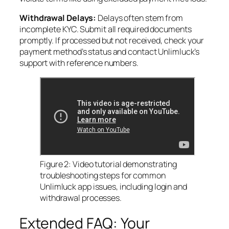
Withdrawal Delays:
Delays often stem from
incomplete KYC. Submit all required documents
promptly. If processed but not received, check your
payment method’s status and contact Unlimluck’s
support with reference numbers.
Figure 2: Video tutorial demonstrating
troubleshooting steps for common
Unlimluck app issues, including login and
withdrawal processes.
Extended FAQ: Your