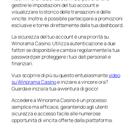
gestire le impostazioni del tuo account e
visualizzare lo storico delle transazioni e delle
vincite. Inoltre, è possibile partecipare a promozioni
esclusive e tornei direttamente dalla tua dashboard.
La sicurezza del tuo account è una priorità su
Winorama Casino. Utilizza autenticazione a due
fattori se disponibile e cambia regolarmente la tua
password per proteggere i tuoi dati personali e
finanziari.
Vuoi scoprire di più su questo entusiasmante
video
su Winorama Casino
e iniziare a vincere ora?
Guarda e inizia la tua avventura di gioco!
Accedere a Winorama Casino è un processo
semplice ma efficace, garantendo agli utenti
sicurezza e accesso facile alle numerose
opportunità di vincita offerte dalla piattaforma.