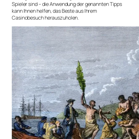
Spieler sind – die Anwendung der genannten Tipps
kann Ihnen helfen, das Beste aus Ihrem
Casinobesuch herauszuholen.