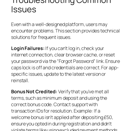
Issues
Even with a well-designed platform, users may
encounter problems. This section provides technical
solutions for frequent issues.
Login Failures:
If you can’t log in, check your
internet connection, clear browser cache, or reset
your password via the “Forgot Password” link. Ensure
caps lock is off and credentials are correct. For app-
specific issues, update to the latest version or
reinstall.
Bonus Not Credited:
Verify that you’ve met all
terms, such as minimum deposit and using the
correct bonus code. Contact support with
transaction IDs for resolution. Example: If a
welcome bonus isn’t applied after depositing £50,
ensure you opted in during registration and didn’t
violate terms like using excluded payment methods.