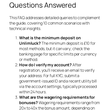
Questions Answered
This FAQ addresses detailed queries to complement
the guide, covering 10 common scenarios with
technical insights.
What is the minimum deposit on
Unlimluck?
The minimum deposit is £10 for
most methods, but it can vary; check the
banking page for specific limits per currency
or method.
How do I verify my account?
After
registration, you’ll receive an email to verify
your address. For full KYC, submit a
government-issued ID and a recent utility bill
via the account settings, typically processed
within 24 hours.
What are the wagering requirements for
bonuses?
Wagering requirements range from
20x to 40x the bonus amount, depending on