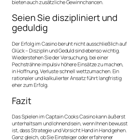
bieten auch zusätzliche Gewinnchancen.
Seien Sie diszipliniert und
geduldig
Der Erfolg im Casino beruht nicht ausschließlich auf
Glück – Disziplin und Geduld sind ebenso wichtig.
Wiederstehen Sie der Versuchung, bei einer
Pechsträhne impulsiv höhere Einsätze zu machen,
in Hoffnung, Verluste schnell wettzumachen. Ein
rationaler und kalkulierter Ansatz führt langfristig
eher zum Erfolg.
Fazit
Das Spielen im Captain Cooks Casino kann äußerst
unterhaltsam und lohnend sein, wenn Ihnen bewusst
ist, dass Strategie und Vorsicht Hand in Hand gehen.
Ganz gleich, ob Sie Einsteiger oder erfahrener