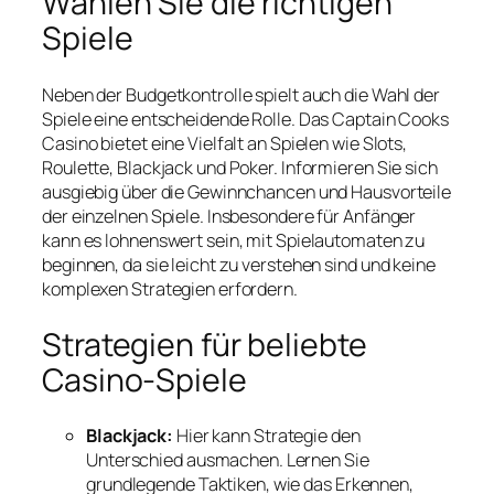
Wählen Sie die richtigen
Spiele
Neben der Budgetkontrolle spielt auch die Wahl der
Spiele eine entscheidende Rolle. Das Captain Cooks
Casino bietet eine Vielfalt an Spielen wie Slots,
Roulette, Blackjack und Poker. Informieren Sie sich
ausgiebig über die Gewinnchancen und Hausvorteile
der einzelnen Spiele. Insbesondere für Anfänger
kann es lohnenswert sein, mit Spielautomaten zu
beginnen, da sie leicht zu verstehen sind und keine
komplexen Strategien erfordern.
Strategien für beliebte
Casino-Spiele
Blackjack:
Hier kann Strategie den
Unterschied ausmachen. Lernen Sie
grundlegende Taktiken, wie das Erkennen,