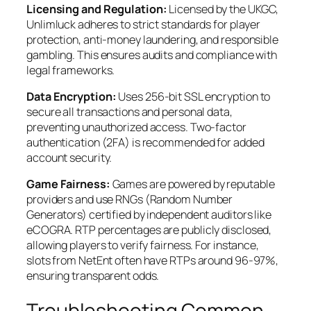
Licensing and Regulation:
Licensed by the UKGC,
Unlimluck adheres to strict standards for player
protection, anti-money laundering, and responsible
gambling. This ensures audits and compliance with
legal frameworks.
Data Encryption:
Uses 256-bit SSL encryption to
secure all transactions and personal data,
preventing unauthorized access. Two-factor
authentication (2FA) is recommended for added
account security.
Game Fairness:
Games are powered by reputable
providers and use RNGs (Random Number
Generators) certified by independent auditors like
eCOGRA. RTP percentages are publicly disclosed,
allowing players to verify fairness. For instance,
slots from NetEnt often have RTPs around 96-97%,
ensuring transparent odds.
Troubleshooting Common