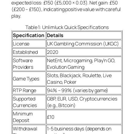
expected loss: £150 (£5,000 × 0.03). Net gain: £50
(£200 – £150), indicating positive value with careful
play.
Table 1: Unlimluck Quick Specifications
Specification
Details
License
UK Gambling Commission (UKGC)
Established
2020
Software
NetEnt, Microgaming, Play’n GO,
Providers
Evolution Gaming
Slots, Blackjack, Roulette, Live
Game Types
Casino, Poker
RTP Range
94% – 99% (varies by game)
Supported
GBP, EUR, USD, Cryptocurrencies
Currencies
(e.g., Bitcoin)
Minimum
£10
Deposit
Withdrawal
1-5 business days (depends on