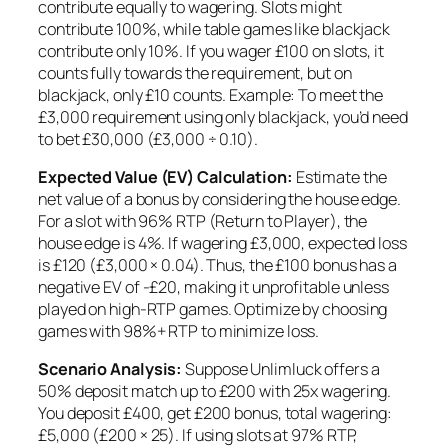
contribute equally to wagering. Slots might
contribute 100%, while table games like blackjack
contribute only 10%. If you wager £100 on slots, it
counts fully towards the requirement, but on
blackjack, only £10 counts. Example: To meet the
£3,000 requirement using only blackjack, you’d need
to bet £30,000 (£3,000 ÷ 0.10).
Expected Value (EV) Calculation:
Estimate the
net value of a bonus by considering the house edge.
For a slot with 96% RTP (Return to Player), the
house edge is 4%. If wagering £3,000, expected loss
is £120 (£3,000 × 0.04). Thus, the £100 bonus has a
negative EV of -£20, making it unprofitable unless
played on high-RTP games. Optimize by choosing
games with 98%+ RTP to minimize loss.
Scenario Analysis:
Suppose Unlimluck offers a
50% deposit match up to £200 with 25x wagering.
You deposit £400, get £200 bonus, total wagering:
£5,000 (£200 × 25). If using slots at 97% RTP,