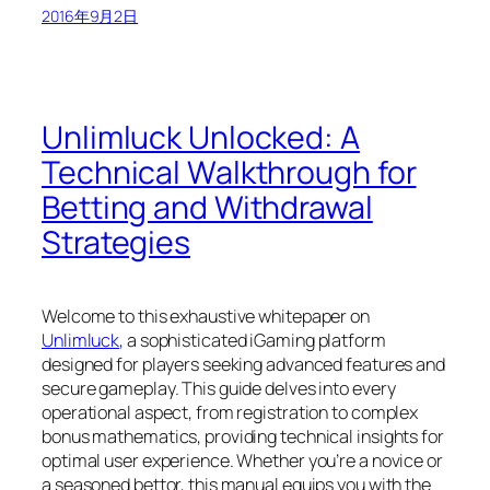
2016年9月2日
Unlimluck Unlocked: A
Technical Walkthrough for
Betting and Withdrawal
Strategies
Welcome to this exhaustive whitepaper on
Unlimluck
, a sophisticated iGaming platform
designed for players seeking advanced features and
secure gameplay. This guide delves into every
operational aspect, from registration to complex
bonus mathematics, providing technical insights for
optimal user experience. Whether you’re a novice or
a seasoned bettor, this manual equips you with the