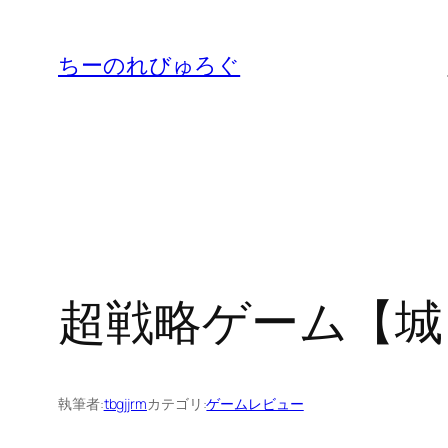
内
容
ちーのれびゅろぐ
を
ス
キ
ッ
プ
超戦略ゲーム【城
執筆者:
tbgjjrm
カテゴリ:
ゲームレビュー