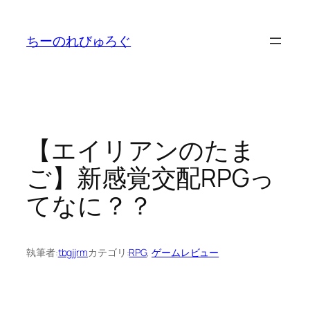
内
容
ちーのれびゅろぐ
を
ス
キ
ッ
プ
【エイリアンのたま
ご】新感覚交配RPGっ
てなに？？
執筆者:
tbgjjrm
カテゴリ:
RPG
, 
ゲームレビュー