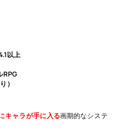
4.1以上
RPG
あり）
にキャラが手に入る
画期的なシステ