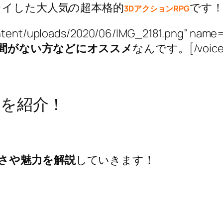
レイした大人気の超本格的
です
3DアクションRPG
wp-content/uploads/2020/06/IMG_2181.pn
間がない方などにオススメ
なんです。[/voice
を紹介！
さや魅力を解説
していきます！