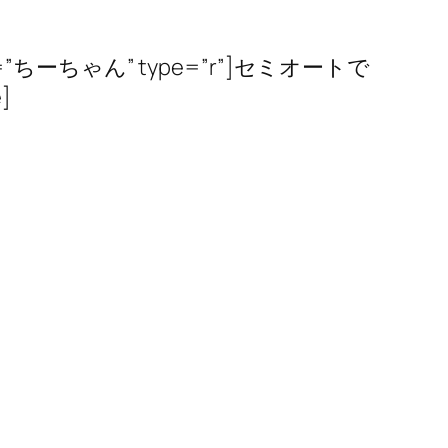
！
g” name=”ちーちゃん” type=”r”]セミオートで
]