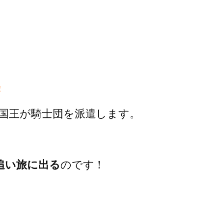
！
国王が騎士団を派遣します。
追い旅に出る
のです！