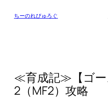
内
容
ちーのれびゅろぐ
を
ス
キ
ッ
プ
≪育成記≫【ゴー
2（MF2）攻略