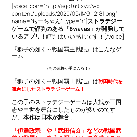
[voice icon=”http://eggtart.xyz/wp-
content/uploads/2020/06/IMG_2181.png”
name=”ちーちゃん” type=”r”]
ストラテジー
ゲームで評判のある「6waves」が開発して
いるアプリ！
評判はいい感じです！[/voice]
『獅子の如く～戦国覇王戦記』はこんなゲ
ーム
（あの武将が手に入る！）
『獅子の如く～戦国覇王戦記』は
戦国時代を
舞台にしたストラテジーゲーム！
この手のストラテジーゲームは大抵が三国
志や中世を舞台にしたものが多いのです
が、
本作は日本が舞台
。
「伊達政宗」や「武田信玄」などの戦国武