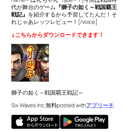
代が舞台のゲーム
『獅子の如く～戦国覇王
戦記』
を紹介するから予習してたんだ！そ
れじゃあレッツレビュー！[/voice]
↓こちらからダウンロードできます！
獅子の如く～戦国覇王戦記～
Six Waves Inc.
無料
posted with
アプリーチ