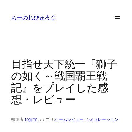
内
容
ちーのれびゅろぐ
を
ス
キ
ッ
プ
目指せ天下統一『獅子
の如く～戦国覇王戦
記』をプレイした感
想・レビュー
執筆者:
tbgjjrm
カテゴリ:
ゲームレビュー
, 
シミュレーション