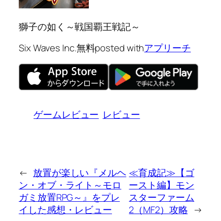
獅子の如く～戦国覇王戦記～
Six Waves Inc.
無料
posted with
アプリーチ
ゲームレビュー
レビュー
←
放置が楽しい『メルヘ
≪育成記≫【ゴ
ン・オブ・ライト～モロ
ースト編】モン
ガミ放置RPG～』をプレ
スターファーム
イした感想・レビュー
2（MF2）攻略
→