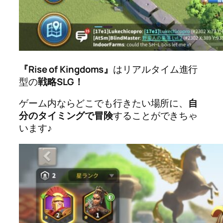
『Rise of Kingdoms』
はリアルタイム進行
型の
戦略SLG！
ゲーム内ならどこでも行きたい場所に、
自
分のタイミングで冒険
することができちゃ
います♪