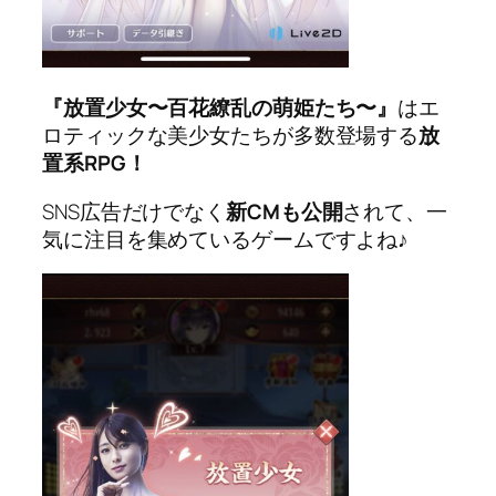
『放置少女〜百花繚乱の萌姫たち〜』
はエ
ロティックな美少女たちが多数登場する
放
置系RPG！
SNS広告だけでなく
新CMも公開
されて、一
気に注目を集めているゲームですよね♪