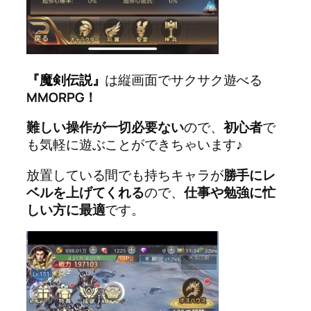
『魔剣伝説』
は縦画面でサクサク遊べる
MMORPG！
難しい操作が一切必要ない
ので、
初心者
で
も気軽に遊ぶことができちゃいます♪
放置している間でも持ちキャラが
勝手にレ
ベルを上げてくれる
ので、
仕事や勉強に忙
しい方に最適
です。