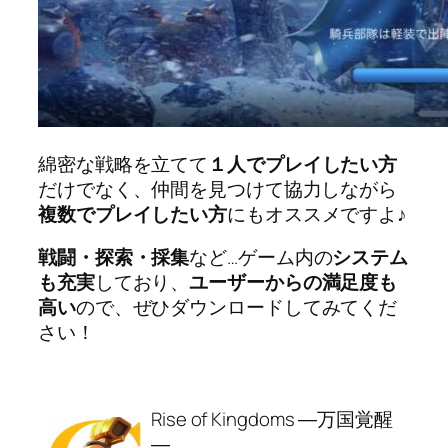
綿密な戦略を立てて
１人でプレイしたい方
だけでなく、仲間を見つけて協力しながら
複数でプレイしたい方
にもオススメですよ♪
戦闘・探索・採集
など…ゲーム内の
システム
も充実
しており、
ユーザーからの満足度も
高い
ので、ぜひダウンロードしてみてくだ
さい！
Rise of Kingdoms ―万国覚醒
―