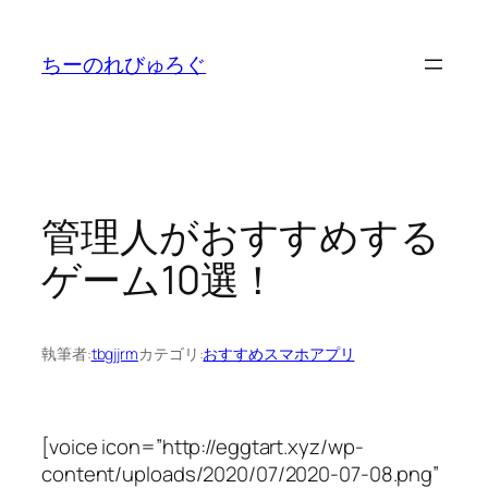
内
容
ちーのれびゅろぐ
を
ス
キ
ッ
プ
管理人がおすすめする
ゲーム10選！
執筆者:
tbgjjrm
カテゴリ:
おすすめスマホアプリ
[voice icon=”http://eggtart.xyz/wp-
content/uploads/2020/07/2020-07-08.png”