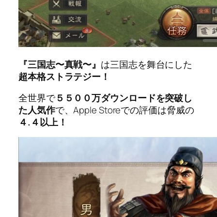
『三国志〜真戦〜』
は三国志を舞台にした
超本格ストラテジー！
全世界で
５５００万ダウンロードを突破し
た人気作
で、Apple Storeでの評価は脅威の
４.４以上！