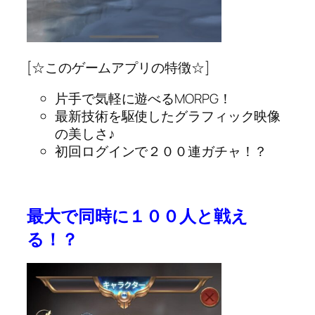
[☆このゲームアプリの特徴☆]
片手で気軽に遊べるMORPG！
最新技術を駆使したグラフィック映像
の美しさ♪
初回ログインで２００連ガチャ！？
最大で同時に１００人と戦え
る！？