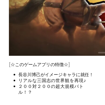
[☆このゲームアプリの特徴☆]
長谷川博己がイメージキャラに就任！
リアルな三国志の世界観を再現♪
２００対２００の超大規模バト
ル！？