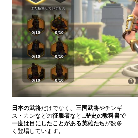
日本の武将
だけでなく、
三国武将
やチンギ
ス・カンなどの
征服者
など…
歴史の教科書で
一度は目にしたことがある英雄たち
が数多
く登場しています。