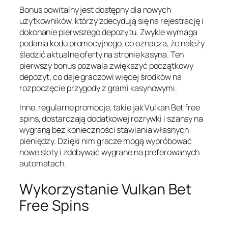
Bonus powitalny jest dostępny dla nowych
użytkowników, którzy zdecydują się na rejestrację i
dokonanie pierwszego depozytu. Zwykle wymaga
podania kodu promocyjnego, co oznacza, że należy
śledzić aktualne oferty na stronie kasyna. Ten
pierwszy bonus pozwala zwiększyć początkowy
depozyt, co daje graczowi więcej środków na
rozpoczęcie przygody z grami kasynowymi.
Inne, regularne promocje, takie jak Vulkan Bet free
spins, dostarczają dodatkowej rozrywki i szansy na
wygraną bez konieczności stawiania własnych
pieniędzy. Dzięki nim gracze mogą wypróbować
nowe sloty i zdobywać wygrane na preferowanych
automatach.
Wykorzystanie Vulkan Bet
Free Spins