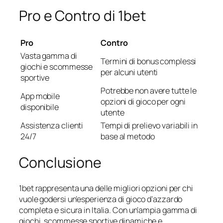
Pro e Contro di 1bet
Pro
Contro
Vasta gamma di
Termini di bonus complessi
giochi e scommesse
per alcuni utenti
sportive
Potrebbe non avere tutte le
App mobile
opzioni di gioco per ogni
disponibile
utente
Assistenza clienti
Tempi di prelievo variabili in
24/7
base al metodo
Conclusione
1bet rappresenta una delle migliori opzioni per chi
vuole godersi un’esperienza di gioco d’azzardo
completa e sicura in Italia. Con un’ampia gamma di
giochi, scommesse sportive dinamiche e