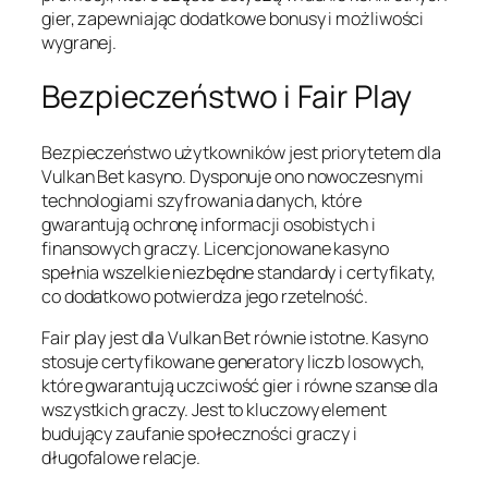
gier, zapewniając dodatkowe bonusy i możliwości
wygranej.
Bezpieczeństwo i Fair Play
Bezpieczeństwo użytkowników jest priorytetem dla
Vulkan Bet kasyno. Dysponuje ono nowoczesnymi
technologiami szyfrowania danych, które
gwarantują ochronę informacji osobistych i
finansowych graczy. Licencjonowane kasyno
spełnia wszelkie niezbędne standardy i certyfikaty,
co dodatkowo potwierdza jego rzetelność.
Fair play jest dla Vulkan Bet równie istotne. Kasyno
stosuje certyfikowane generatory liczb losowych,
które gwarantują uczciwość gier i równe szanse dla
wszystkich graczy. Jest to kluczowy element
budujący zaufanie społeczności graczy i
długofalowe relacje.