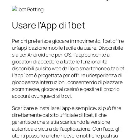
Usare l’App di 1bet
Per chi preferisce giocare in movimento, 1bet offre
un’applicazione mobile facile da usare. Disponibile
sia per Android che per iOS, l’app consente ai
giocatori di accedere a tutte le funzionalità
disponibili sul sito web dal loro smartphone o tablet.
L’app 1bet è progettata per offrire un’esperienza di
gioco senza interruzioni, consentendo di piazzare
scommesse, giocare al casinò e gestire il proprio
account ovunque ci si trovi.
Scaricare e installare l’app è semplice: si può fare
direttamente dal sito ufficiale di 1bet, il che
garantisce che si stia scaricando la versione
autentica e sicura dell’applicazione. Con l’app, gli
utenti possono anche ricevere notifiche push su