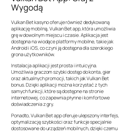
Wygodą
Vulkan Bet kasyno oferuje również dedykowaną
aplikację mobilną, Vulkan Bet app, która umożliwia
grę w dowolnym miejscu i czasie. Aplikacja jest
dostępna na wiodące platformy mobilne, takie jak
Android i iOS, co czyni ją dostępna dla szerokiego
grona użytkowników.
Instalacja aplikacji jest prosta i intuicyjna.
Umożliwia graczom szybki dostęp do konta, gier
oraz aktualnych promocji, takich jak Vulkan Bet
bonus. Dzięki aplikacji można korzystać z tych
samych funkcji, które są dostępne na stronie
internetowej, co zapewnia płynne i komfortowe
doświadczenia z gry.
Ponadto, Vulkan Bet app oferuje ulepszony interfejs,
optymalizację szybkości oraz funkcje specjalnie
dostosowane do urządzeń mobilnych, dzięki czemu