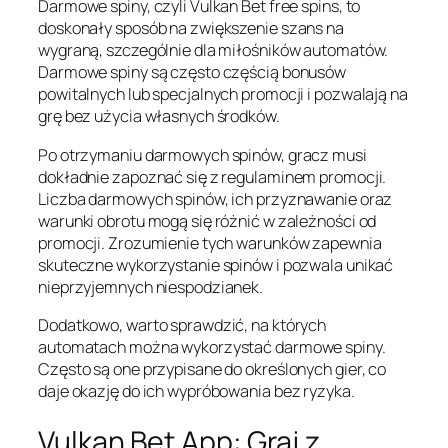
Darmowe spiny, czyli Vulkan Bet free spins, to
doskonały sposób na zwiększenie szans na
wygraną, szczególnie dla miłośników automatów.
Darmowe spiny są często częścią bonusów
powitalnych lub specjalnych promocji i pozwalają na
grę bez użycia własnych środków.
Po otrzymaniu darmowych spinów, gracz musi
dokładnie zapoznać się z regulaminem promocji.
Liczba darmowych spinów, ich przyznawanie oraz
warunki obrotu mogą się różnić w zależności od
promocji. Zrozumienie tych warunków zapewnia
skuteczne wykorzystanie spinów i pozwala unikać
nieprzyjemnych niespodzianek.
Dodatkowo, warto sprawdzić, na których
automatach można wykorzystać darmowe spiny.
Często są one przypisane do określonych gier, co
daje okazję do ich wypróbowania bez ryzyka.
Vulkan Bet App: Graj z