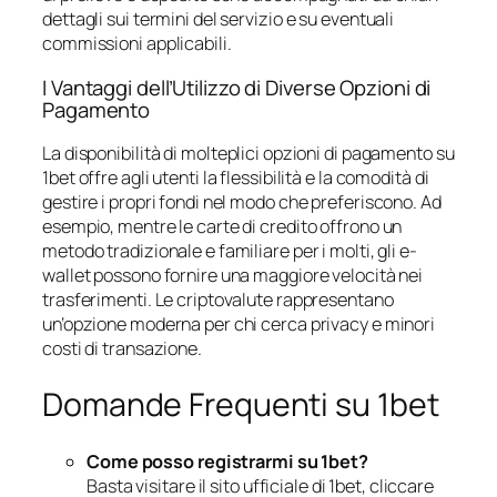
dettagli sui termini del servizio e su eventuali
commissioni applicabili.
I Vantaggi dell’Utilizzo di Diverse Opzioni di
Pagamento
La disponibilità di molteplici opzioni di pagamento su
1bet offre agli utenti la flessibilità e la comodità di
gestire i propri fondi nel modo che preferiscono. Ad
esempio, mentre le carte di credito offrono un
metodo tradizionale e familiare per i molti, gli e-
wallet possono fornire una maggiore velocità nei
trasferimenti. Le criptovalute rappresentano
un’opzione moderna per chi cerca privacy e minori
costi di transazione.
Domande Frequenti su 1bet
Come posso registrarmi su 1bet?
Basta visitare il sito ufficiale di 1bet, cliccare