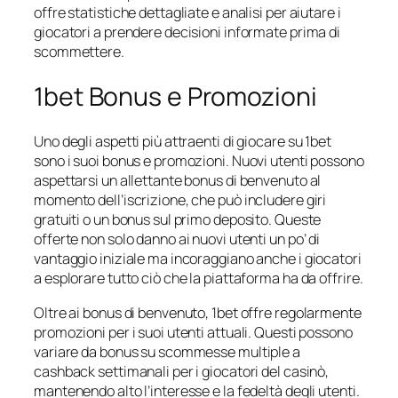
offre statistiche dettagliate e analisi per aiutare i
giocatori a prendere decisioni informate prima di
scommettere.
1bet Bonus e Promozioni
Uno degli aspetti più attraenti di giocare su 1bet
sono i suoi bonus e promozioni. Nuovi utenti possono
aspettarsi un allettante bonus di benvenuto al
momento dell’iscrizione, che può includere giri
gratuiti o un bonus sul primo deposito. Queste
offerte non solo danno ai nuovi utenti un po’ di
vantaggio iniziale ma incoraggiano anche i giocatori
a esplorare tutto ciò che la piattaforma ha da offrire.
Oltre ai bonus di benvenuto, 1bet offre regolarmente
promozioni per i suoi utenti attuali. Questi possono
variare da bonus su scommesse multiple a
cashback settimanali per i giocatori del casinò,
mantenendo alto l’interesse e la fedeltà degli utenti.