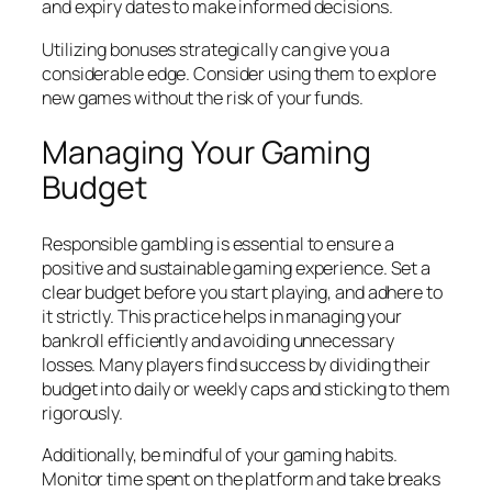
and expiry dates to make informed decisions.
Utilizing bonuses strategically can give you a
considerable edge. Consider using them to explore
new games without the risk of your funds.
Managing Your Gaming
Budget
Responsible gambling is essential to ensure a
positive and sustainable gaming experience. Set a
clear budget before you start playing, and adhere to
it strictly. This practice helps in managing your
bankroll efficiently and avoiding unnecessary
losses. Many players find success by dividing their
budget into daily or weekly caps and sticking to them
rigorously.
Additionally, be mindful of your gaming habits.
Monitor time spent on the platform and take breaks