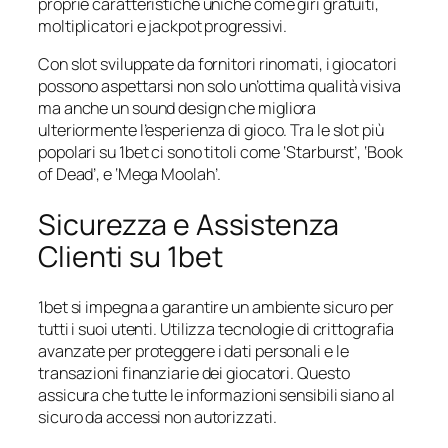
proprie caratteristiche uniche come giri gratuiti,
moltiplicatori e jackpot progressivi.
Con slot sviluppate da fornitori rinomati, i giocatori
possono aspettarsi non solo un’ottima qualità visiva
ma anche un sound design che migliora
ulteriormente l’esperienza di gioco. Tra le slot più
popolari su 1bet ci sono titoli come ‘Starburst’, ‘Book
of Dead’, e ‘Mega Moolah’.
Sicurezza e Assistenza
Clienti su 1bet
1bet si impegna a garantire un ambiente sicuro per
tutti i suoi utenti. Utilizza tecnologie di crittografia
avanzate per proteggere i dati personali e le
transazioni finanziarie dei giocatori. Questo
assicura che tutte le informazioni sensibili siano al
sicuro da accessi non autorizzati.