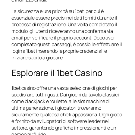
La sicurezza è una priorità su 1bet, per cui è
essenziale essere precisi nei dati forniti durante il
processo di registrazione. Una volta completato il
modulo, gli utenti riceveranno una conferma via
email per verificare il proprio account. Dopo aver
completato questi passaggi, è possibile effettuare il
login a 1bet inserendo le proprie credenziali e
iniziare subito a giocare.
Esplorare il 1bet Casino
1bet casino offre una vasta selezione di giochi per
soddisfare tutti i gusti. Dai giochi da tavolo classici
come blackjack e roulette, alle slot machine di
ultima generazione, i giocatori troveranno
sicuramente qualcosa che li appassiona. Ogni gioco
è fornito da sviluppatori di software leader nel
settore, garantendo grafiche impressionanti e un
gameplay fluido.