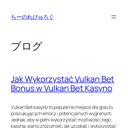
内
容
ちーのれびゅろぐ
を
ス
キ
ッ
ブログ
プ
Jak Wykorzystać Vulkan Bet
Bonus w Vulkan Bet Kasyno
Vulkan Bet kasyno to popularne miejsce dla graczy
poszukujących emocji i potencjalnych wygranych.
Jednak, aby w pełni wykorzystać możliwości tego
kasyna, warto zrozumieć, jak uzyskać i wykorzystać