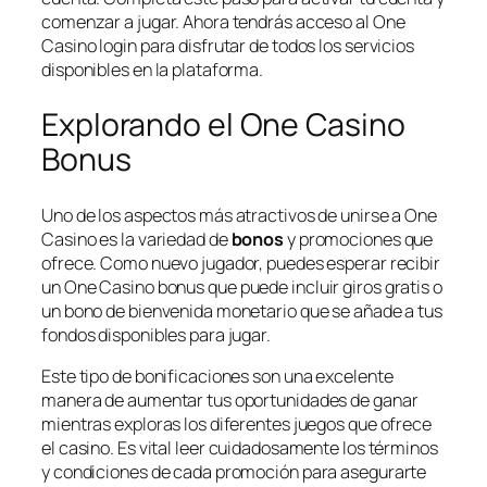
comenzar a jugar. Ahora tendrás acceso al One
Casino login para disfrutar de todos los servicios
disponibles en la plataforma.
Explorando el One Casino
Bonus
Uno de los aspectos más atractivos de unirse a One
Casino es la variedad de
bonos
y promociones que
ofrece. Como nuevo jugador, puedes esperar recibir
un
One Casino bonus
que puede incluir giros gratis o
un bono de bienvenida monetario que se añade a tus
fondos disponibles para jugar.
Este tipo de bonificaciones son una excelente
manera de aumentar tus oportunidades de ganar
mientras exploras los diferentes juegos que ofrece
el casino. Es vital leer cuidadosamente los términos
y condiciones de cada promoción para asegurarte