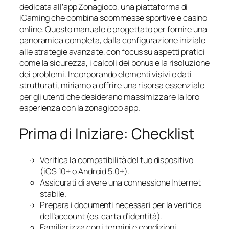
dedicata all’app Zonagioco, una piattaforma di
iGaming che combina scommesse sportive e casino
online. Questo manuale è progettato per fornire una
panoramica completa, dalla configurazione iniziale
alle strategie avanzate, con focus su aspetti pratici
come la sicurezza, i calcoli dei bonus e la risoluzione
dei problemi. Incorporando elementi visivi e dati
strutturati, miriamo a offrire una risorsa essenziale
per gli utenti che desiderano massimizzare la loro
esperienza con la zonagioco app.
Prima di Iniziare: Checklist
Verifica la compatibilità del tuo dispositivo
(iOS 10+ o Android 5.0+).
Assicurati di avere una connessione Internet
stabile.
Prepara i documenti necessari per la verifica
dell’account (es. carta d’identità).
Familiarizza con i termini e condizioni,