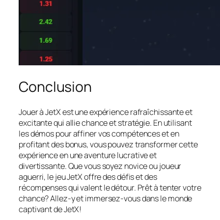
Conclusion
Jouer à JetX est une expérience rafraîchissante et
excitante qui allie chance et stratégie. En utilisant
les démos pour affiner vos compétences et en
profitant des bonus, vous pouvez transformer cette
expérience en une aventure lucrative et
divertissante. Que vous soyez novice ou joueur
aguerri, le jeu JetX offre des défis et des
récompenses qui valent le détour. Prêt à tenter votre
chance? Allez-y et immersez-vous dans le monde
captivant de JetX!