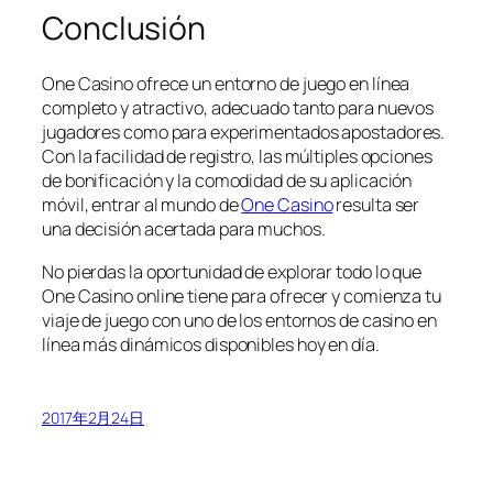
Conclusión
One Casino ofrece un entorno de juego en línea
completo y atractivo, adecuado tanto para nuevos
jugadores como para experimentados apostadores.
Con la facilidad de registro, las múltiples opciones
de bonificación y la comodidad de su aplicación
móvil, entrar al mundo de
One Casino
resulta ser
una decisión acertada para muchos.
No pierdas la oportunidad de explorar todo lo que
One Casino online tiene para ofrecer y comienza tu
viaje de juego con uno de los entornos de casino en
línea más dinámicos disponibles hoy en día.
2017年2月24日