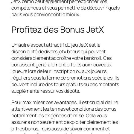
JetX demo peut également perfectionner vos
compétences et vous permettre de découvrir quels
paris vous conviennent le mieux.
Profitez des Bonus JetX
Un autre aspect attractif du jeu JetX est la
disponibilité de divers jetx bonus qui peuvent
considérablement accroître votre bankroll. Ces
bonus sont généralement offerts aux nouveaux
joueurs lors de leur inscription ou aux joueurs
réguliers sous la forme de promotions spéciales. Ils
peuvent inclure des tours gratuits ou des montants
supplémentaires sur vos dépôts.
Pour maximiser ces avantages, il est crucial de lire
attentivement les termes et conditions des bonus,
notamment les exigences de mise. Cela vous
assurera non seulement d’exploiter pleinement les
offres bonus, mais aussi de savoir comment et