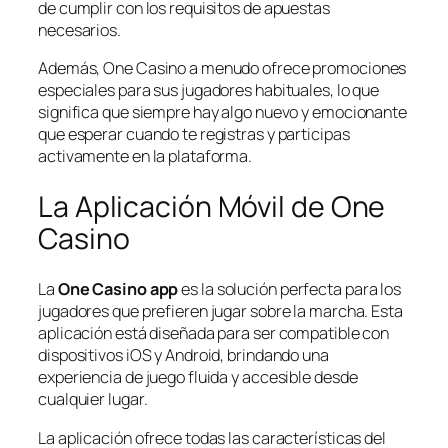
de cumplir con los requisitos de apuestas
necesarios.
Además, One Casino a menudo ofrece promociones
especiales para sus jugadores habituales, lo que
significa que siempre hay algo nuevo y emocionante
que esperar cuando te registras y participas
activamente en la plataforma.
La Aplicación Móvil de One
Casino
La
One Casino app
es la solución perfecta para los
jugadores que prefieren jugar sobre la marcha. Esta
aplicación está diseñada para ser compatible con
dispositivos iOS y Android, brindando una
experiencia de juego fluida y accesible desde
cualquier lugar.
La aplicación ofrece todas las características del