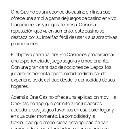
One Casino es un reconocido casino en línea que
ofrece una amplia gama de juegos de casino en vivo,
tragamonedas y juegos de mesa. Con una
reputación que va en aumento, este casino se
destaca por su interfaz fácil de usar y sus atractivas
promociones.
El objetivo principal de One Casino es proporcionar
una experiencia de juego segura y emocionante.
Con una gran cantidad de opciones de juegos, los
jugadores tienen la oportunidad de disfrutar de
experiencias de calidad desde la comodidad de sus
hogares.
Además, One Casino ofrece una aplicación móvil, la
One Casino app, que permite a los jugadores
acceder a sus juegos favoritos en cualquier lugar y
en cualquier momento. La comodidad y la
flexibilidad que proporciona esta aplicación han
aumentado su popularidad entre los usuarios de