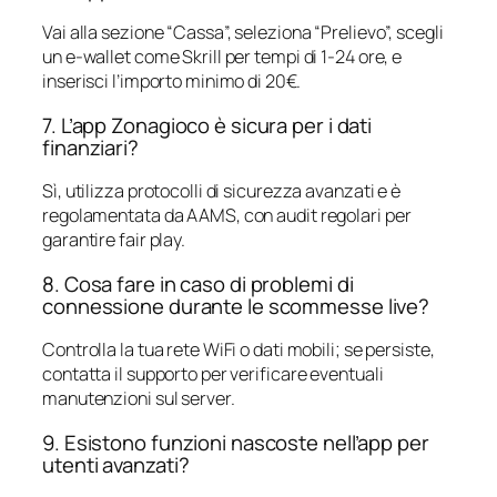
Vai alla sezione “Cassa”, seleziona “Prelievo”, scegli
un e-wallet come Skrill per tempi di 1-24 ore, e
inserisci l’importo minimo di 20€.
7. L’app Zonagioco è sicura per i dati
finanziari?
Sì, utilizza protocolli di sicurezza avanzati e è
regolamentata da AAMS, con audit regolari per
garantire fair play.
8. Cosa fare in caso di problemi di
connessione durante le scommesse live?
Controlla la tua rete WiFi o dati mobili; se persiste,
contatta il supporto per verificare eventuali
manutenzioni sul server.
9. Esistono funzioni nascoste nell’app per
utenti avanzati?