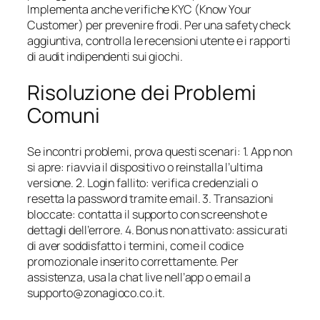
Implementa anche verifiche KYC (Know Your
Customer) per prevenire frodi. Per una safety check
aggiuntiva, controlla le recensioni utente e i rapporti
di audit indipendenti sui giochi.
Risoluzione dei Problemi
Comuni
Se incontri problemi, prova questi scenari: 1. App non
si apre: riavvia il dispositivo o reinstalla l’ultima
versione. 2. Login fallito: verifica credenziali o
resetta la password tramite email. 3. Transazioni
bloccate: contatta il supporto con screenshot e
dettagli dell’errore. 4. Bonus non attivato: assicurati
di aver soddisfatto i termini, come il codice
promozionale inserito correttamente. Per
assistenza, usa la chat live nell’app o email a
supporto@zonagioco.co.it.