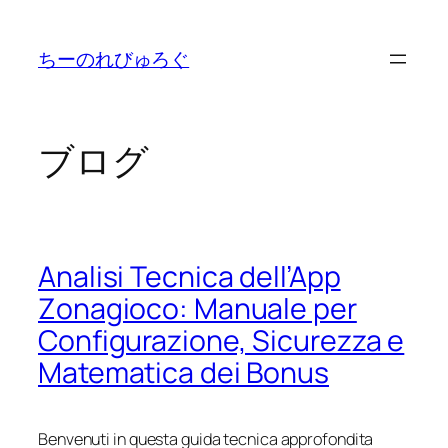
内
容
ちーのれびゅろぐ
を
ス
キ
ッ
ブログ
プ
Analisi Tecnica dell’App
Zonagioco: Manuale per
Configurazione, Sicurezza e
Matematica dei Bonus
Benvenuti in questa guida tecnica approfondita