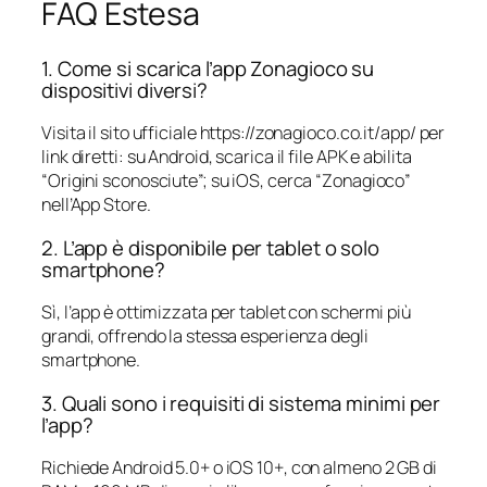
FAQ Estesa
1. Come si scarica l’app Zonagioco su
dispositivi diversi?
Visita il sito ufficiale https://zonagioco.co.it/app/ per
link diretti: su Android, scarica il file APK e abilita
“Origini sconosciute”; su iOS, cerca “Zonagioco”
nell’App Store.
2. L’app è disponibile per tablet o solo
smartphone?
Sì, l’app è ottimizzata per tablet con schermi più
grandi, offrendo la stessa esperienza degli
smartphone.
3. Quali sono i requisiti di sistema minimi per
l’app?
Richiede Android 5.0+ o iOS 10+, con almeno 2 GB di