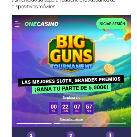
dispositivos móviles.