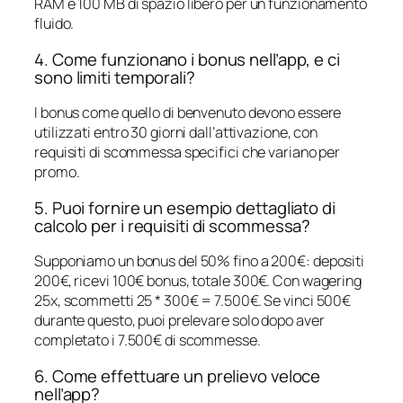
RAM e 100 MB di spazio libero per un funzionamento
fluido.
4. Come funzionano i bonus nell’app, e ci
sono limiti temporali?
I bonus come quello di benvenuto devono essere
utilizzati entro 30 giorni dall’attivazione, con
requisiti di scommessa specifici che variano per
promo.
5. Puoi fornire un esempio dettagliato di
calcolo per i requisiti di scommessa?
Supponiamo un bonus del 50% fino a 200€: depositi
200€, ricevi 100€ bonus, totale 300€. Con wagering
25x, scommetti 25 * 300€ = 7.500€. Se vinci 500€
durante questo, puoi prelevare solo dopo aver
completato i 7.500€ di scommesse.
6. Come effettuare un prelievo veloce
nell’app?