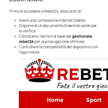
Prima di accedere a Rebet24, assicurati di:
Avere una connessione Internet stabile.
Disporre di un documento d’identità valido per
la verifica.
Conoscere i termini di base del
gestionale
rebet24
per una navigazione ottimale.
Controllare la compatibilità del dispositivo con
l’app mobile.